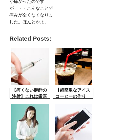
が痛かったのです
が・・・こんなことで
痛みが全くなくなりま
した。ほんとかよ。
Related Posts:
【痛くない麻酔の
【超簡単なアイス
注射】これは歯医
コーヒーの作り
者の話です。歯の
方】長時間のデス
治療をする時に麻
クワークをしてい
酔をすることがあ
ると時々コーヒー
りますが結構痛い
を飲みたくなる。
んですよね。それ
コーヒーを入れる
が痛くない物があ
のが面倒、もっと