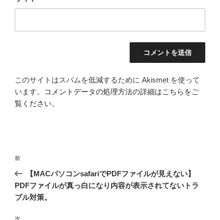
このサイトはスパムを低減するために Akismet を使って
います。
コメントデータの処理方法の詳細はこちらをご
覧ください
。
投
前
前
稿
の
【MACパソコンsafariでPDFファイルが見えない】
ナ
投
PDFファイルが真っ白になり内容が表示されてないトラ
ビ
稿
ブル対策。
ゲ
次
次