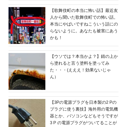
【歌舞伎町の本当に怖い話】最近友
人から聞いた歌舞伎町での怖い話。
本当にやばいですねこういう話にの
らないように。あなたも被害にあう
かも！
【ウソでは？本当かよ？】錆の上か
ら塗れると言う塗料を塗ってみ
た・・・(えええ！効果ないじゃ
ん）
【3Pの電源プラグを日本製の2 Pの
プラグに使う裏技】海外用の電気機
器とか、パソコンなどもそうですが
3 P の電源プラグがついてることが