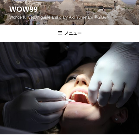
コ
WOW99
ン
Wonderful Japan guide and diary Aki Yumetabi 夢旅あき
テ
ン
ツ
メニュー
へ
ス
キ
ッ
プ