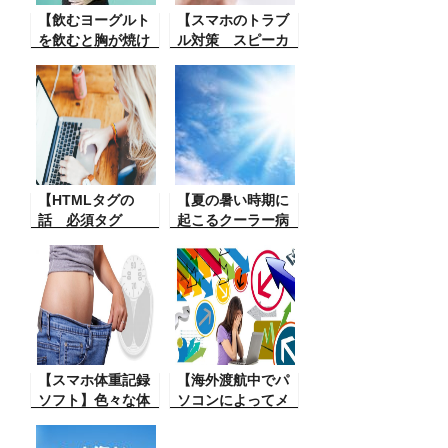
ったんです。体験
簡単にアイスコー
談。
【飲むヨーグルト
ヒーができない
【スマホのトラブ
を飲むと胸が焼け
か。できました。
ル対策 スピーカ
る】 市販されてい
ーから音が出な
る味がついている
い】 使用している
飲むヨーグルト健
スマホが突如スピ
康に良いと思って
ーカーから音が出
飲み続けたらどう
なくなりました。
もおかしい。
原因はこんな原因
でした。
【HTMLタグの
【夏の暑い時期に
話 必須タグ
起こるクーラー病
required】ネット
の話】暑い夏、外
上の予約フォーム
仕事をしていると
などを作成をして
汗びっしょりにな
いる時に、必須項
るそして体を冷や
目が必要がある時
すために車に乗
その設定
る。その時に起こ
る病気
【スマホ体重記録
【海外渡航中でパ
ソフト】色々な体
ソコンによってメ
重記録ソフトがス
ール送信ができな
マホにあります
い。そのトラブル