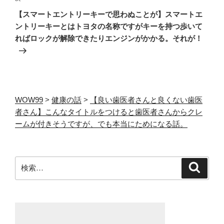
ー
の
【スマートエントリーキーで思わぬことが】スマートエ
シ
投
ントリーキーとはトヨタの名称ですがキーを持つ歩いて
ョ
稿
ればロックが解除できたりエンジンがかかる。それが！
ン
WOW99
>
健康の話
>
【良い歯医者さんと良くない歯医
者さん】こんなタイトルをつけると歯医者さんからクレ
ームが付きそうですが、でも本当にためになる話。
検
検
索
索: