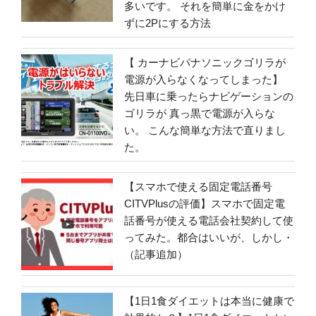
多いです。 それを簡単に金をかけ
ずに2Pにする方法
【 カーナビパナソニックゴリラが
電源が入らなくなってしまった】
先日車に乗ったらナビゲーションの
ゴリラが 真っ黒で電源が入らな
い。 こんな簡単な方法で直りまし
た。
【スマホで使える固定電話番号
CITVPlusの評価】スマホで固定電
話番号が使える電話会社契約して使
ってみた。都合はいいが、しかし・
（記事追加）
【1日1食ダイエットは本当に健康で