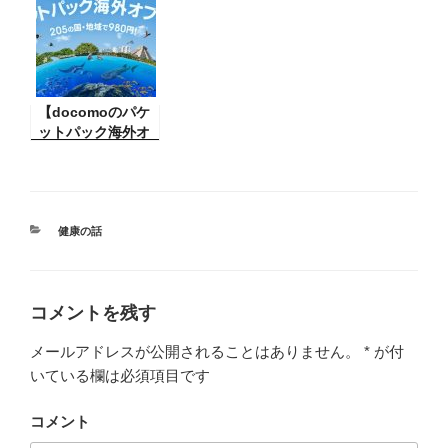
が、何が良いか分
と対策】海外で
からない。しかし
wi-fi を利用してメ
これをしばらく使
ールを送信しよう
ってみたら大変調
としたときに送信
子がいいですおす
できないことが。
すめ。シンプルダ
【docomoのパケ
それには困ります
イエット
ットパック海外オ
ね。
プションを使って
みた】海外旅行で
ドコモのパケット
パック海外オプシ
ョンを使ってみ
カ
健康の話
テ
た。その結果。
ゴ
リ
ー
コメントを残す
メールアドレスが公開されることはありません。
*
が付
いている欄は必須項目です
コメント