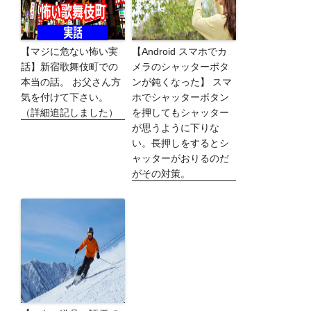
【マジに危ない怖い実
【Android スマホでカ
話】新宿歌舞伎町での
メラのシャッターボタ
本当の話。 お父さん方
ンが鈍くなった】 スマ
気を付けて下さい。
ホでシャッターボタン
（詳細追記しました）
を押してもシャッター
が思うように下りな
い。長押しをするとシ
ャッターがおりるのだ
がその対策。