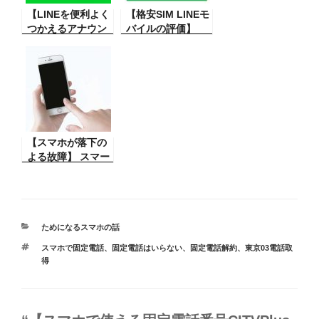
【LINEを便利よく
いと言うその方法
【格安SIM LINEモ
つかえるアナウン
と対策。
バイルの評価】
ス機能】友人と連
LINEモバイルの通
絡に重要な文章が
話かけ放題のSIM
ある時、その文章
を使った評価。 検
が多くのやりとり
討している方は参
をすると、上に埋
考に！
もれて探すに苦
労。そんな時に便
利なものが、こ
【スマホが落下の
れ！
よる故障】 スマー
トフォンが手から
滑り落ち壊れてし
まい電源が入らな
くなってしまっ
た。もしかして爆
カ
ためになるスマホの話
テ
発？その修理と対
タ
スマホで固定電話
、
固定電話はいらない
、
固定電話解約
、
東京03電話取
ゴ
策
グ
得
リ
ー