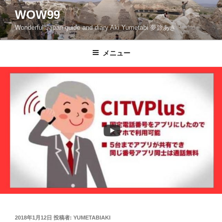
コ
WOW99
ン
Wonderful Japan guide and diary Aki Yumetabi 夢旅あき
テ
ン
ツ
メニュー
へ
ス
キ
ッ
プ
投
2018年1月12日
投稿者:
YUMETABIAKI