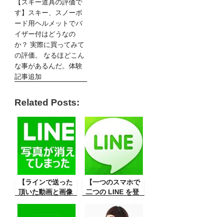
【スキー道具の評価で
す】スキー、スノーボ
ード用ヘルメットでバ
イザー付はどうなの
か？ 実際に買ってみて
の評価。 なるほどこん
な事があるんだ。体験
記事追加
Related Posts:
【ラインで送った
【一つのスマホで
頂いた動画と画像
二つの LINE を登
が再生できない、
録】一つのスマホ
対策は？】LINE は
で二つの LINE を