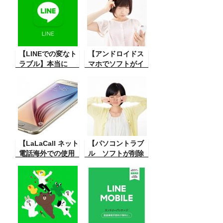
大変便利ですから
インストールする
画像を送ったりビ
方法はいくつかあ
デオ送ったりして
るみたいですが、
お互いに楽しむこ
今回はこのスマー
とができる本当に
トフォンでやって
便利なツールで
【LINEでの変なト
みました。簡単で
【アンドロイドス
す。今日友人から
ラブル】本当に
すね。
マホでソフトがイ
送った動画と写真
LINEでこんな事
ンストールできな
が見えない どうし
が。これは誤解を
い】スマホに
たらいいかという
免れぬことになる
Google Play から
質問。
かも。こう言うこ
ソフトをインスト
ともあるんだ。珍
ールしようと思う
現象
のですが途中で止
まってしまいでき
【LaLaCall ネット
ない。その解決方
【パソコントラブ
電話海外での使用
法。
ル ソフトが削除
評価】最近はネッ
できないの対処】
ト電話が本当に便
パソコンで色々な
利よく利用できる
ソフトを使ってる
か。今回は海外で
時、まれにそのソ
使ってみた時の評
フトを削除しよう
価です。
と思った時パソコ
ンから削除できな