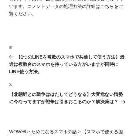
います。
コメントデータの処理方法の詳細はこちらをご
覧ください
。
投
前
前
稿
の
【1つのLINEを複数のスマホで共通して使う方法】最
ナ
投
近は複数台のスマホを持っている方がいますが同時に
ビ
稿
LINE使う方法。
ゲ
次
次
ー
の
【北朝鮮との戦争ははたしてどうなる】大変危ない情勢
シ
投
に今なってますが戦争は引きおこるのか？解決策は？
ョ
稿
ン
WOW99
>
ためになるスマホの話
>
【スマホで使える固