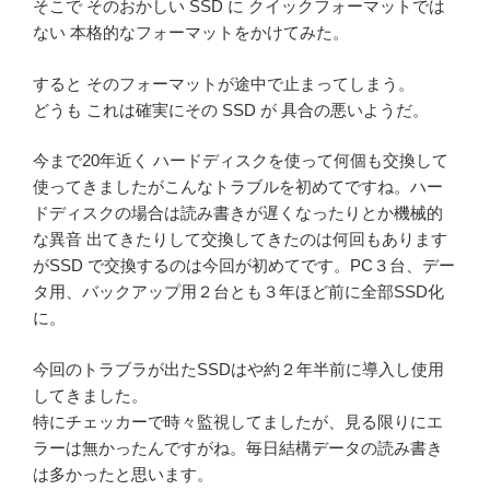
そこで そのおかしい SSD に クイックフォーマットでは
ない 本格的なフォーマットをかけてみた。
すると そのフォーマットが途中で止まってしまう。
どうも これは確実にその SSD が 具合の悪いようだ。
今まで20年近く ハードディスクを使って何個も交換して
使ってきましたがこんなトラブルを初めてですね。ハー
ドディスクの場合は読み書きが遅くなったりとか機械的
な異音 出てきたりして交換してきたのは何回もあります
がSSD で交換するのは今回が初めてです。PC３台、デー
タ用、バックアップ用２台とも３年ほど前に全部SSD化
に。
今回のトラブラが出たSSDはや約２年半前に導入し使用
してきました。
特にチェッカーで時々監視してましたが、見る限りにエ
ラーは無かったんですがね。毎日結構データの読み書き
は多かったと思います。