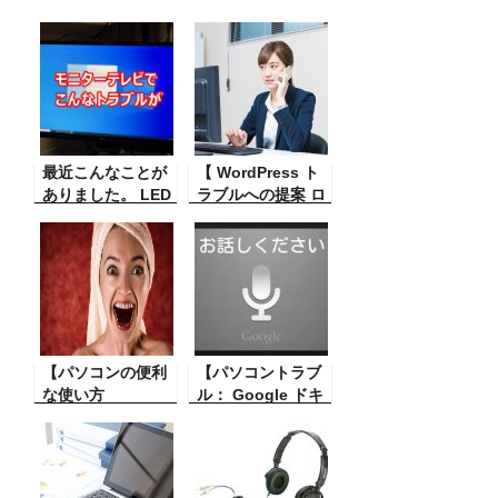
最近こんなことが
【 WordPress ト
ありました。 LED
ラブルへの提案 ロ
の照明スタンドの
グイン画面が出な
センサーがおかし
くなった】
く点けたり消した
wordPress に新し
りできなくなくな
いプラグインを入
ってしまった。 こ
れたりなどの作業
んな事が原因で！
をした時に ログイ
ン画面が真っ白に
【パソコンの便利
なってしまう、ま
【パソコントラブ
な使い方
たはページがあり
ル： Google ドキ
Chromeの履歴表
ませんと出ること
ュメント】
示】 パソコンであ
があるその対策。
Google の音声認
ちこちのサイトを
識で ドキュメント
見た時に、前に見
に音声入力をする