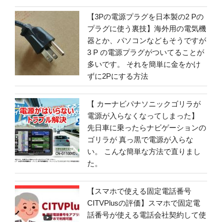
【3Pの電源プラグを日本製の2 Pの
プラグに使う裏技】海外用の電気機
器とか、パソコンなどもそうですが
3 P の電源プラグがついてることが
多いです。 それを簡単に金をかけ
ずに2Pにする方法
【 カーナビパナソニックゴリラが
電源が入らなくなってしまった】
先日車に乗ったらナビゲーションの
ゴリラが 真っ黒で電源が入らな
い。 こんな簡単な方法で直りまし
た。
【スマホで使える固定電話番号
CITVPlusの評価】スマホで固定電
話番号が使える電話会社契約して使