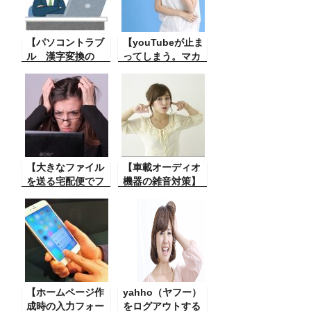
前のバージョンで
使っていたソフト
が動かなくなって
【パソコントラブ
しまったというこ
【youTubeが止ま
ル 漢字変換の
とがよくありま
ってしまう。マカ
IME（言語バー）
す。 その解決方
フィーウェブブー
の表示がでな
法。
ストの 問題につい
い？】 何かの影響
て】 youTube の
でパソコン作業中
動画を再生中に
に漢字変換の 表示
「マカフィー＠ウ
が出なくなり 全く
ェブブーストによ
日本語に変換でき
る停止 と表示さ
ないという症状が
【大きなファイル
れ youtube の再
【車載オーディオ
ある場合がありま
を送る宅配便でフ
生が止まってしま
機器の雑音対策】
す。 その復旧方
ァイル送ったのに
う その解消方法。
カーナビにアンプ
法。
ファイルが開かな
を繋いだらバリバ
いトラブル】宅配
リという雑音。そ
便でのファイルが
の雑音の原因とそ
開かない。その原
の対策。雑音がな
因は
くなり解決できま
した。
【ホームページ作
yahho（ヤフー）
成時の入力フォー
をログアウトする