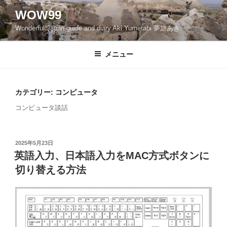
コ
WOW99
ン
Wonderful Japan guide and diary Aki Yumetabi 夢旅あき
テ
ン
ツ
メニュー
へ
ス
キ
カテゴリー: コンピュータ
ッ
コンピュータ談話
プ
投
2025年5月23日
稿
英語入力、日本語入力をMAC方式ボタンに
日:
切り替える方法