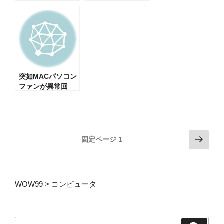
ムのトラブル】ホ
方法（ちょっと迷
ームページ上で入
うんだよね）ログ
力フォームを作る
アウトボタンが無
ことがあります
い！
が、スマホから入
力フォームに入れ
ようとするとでき
ない。トラブル対
突如MACパソコン
策。
ファンが異常回
転、騒々しい音に
（実際にありまし
た）解決
投
次
固定ページ
1
の
稿
ペ
ナ
ー
ビ
WOW99
>
コンピュータ
ジ
ゲ
ー
シ
検