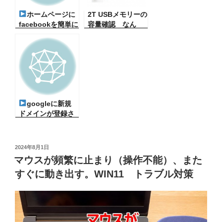
ホームページに
2T USBメモリーの
facebookを簡単に
容量確認 なん
組み込む 最新の
で？（評価）
投稿が表示されな
い対策
googleに新規
ドメインが登録さ
れなかった？
投
2024年8月1日
稿
マウスが頻繁に止まり（操作不能）、また
日:
すぐに動き出す。WIN11 トラブル対策