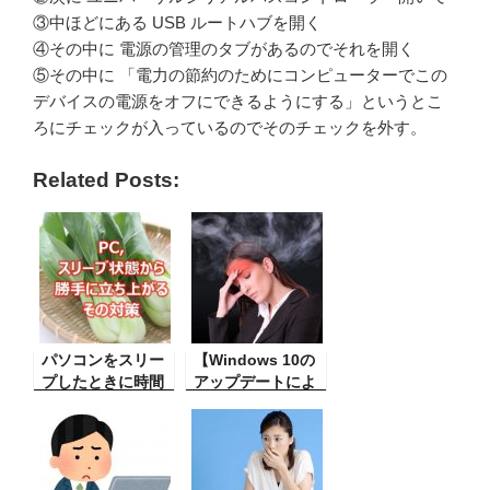
③中ほどにある USB ルートハブを開く
④その中に 電源の管理のタブがあるのでそれを開く
⑤その中に 「電力の節約のためにコンピューターでこの
デバイスの電源をオフにできるようにする」というとこ
ろにチェックが入っているのでそのチェックを外す。
Related Posts:
パソコンをスリー
【Windows 10の
プしたときに時間
アップデートによ
がたつと自動的に
り ソフトが動かな
また立ち上がって
くなった】 最近の
しまうトラブル対
Windows 10のア
策。
ップデートにより