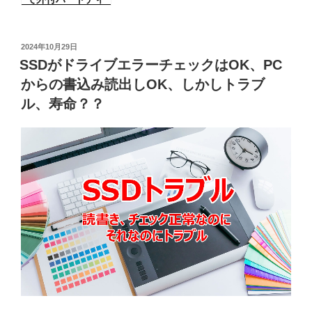
スクを見る（覚
書）
投
2024年10月29日
稿
SSDがドライブエラーチェックはOK、PC
日:
からの書込み読出しOK、しかしトラブ
ル、寿命？？