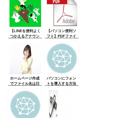
ソコンは必ずデー
何台もに、嘘だろ
タのバックアップ
う！本当に便利。
ということが必要
知らない方は、あ
です。そのバック
っと感激！便利機
アップのファイル
能。
の信頼性。貴方は
【LINEを便利よく
【パソコン便利ソ
大丈夫？こんな災
つかえるアナウン
フト】PDFファイ
難が。
ス機能】友人と連
ルを一括画像とか
絡に重要な文章が
ワードファイルに
ある時、その文章
一括変更 超便
が多くのやりとり
利！仕事嫌い人間
をすると、上に埋
のお勧め
もれて探すに苦
労。そんな時に便
利なものが、こ
ホームページ作成
パソコンにフォン
れ！
でファイル名は日
トを導入する方法
本でもOK？？
（初心者向け）
（HP作成者用参考
資料）