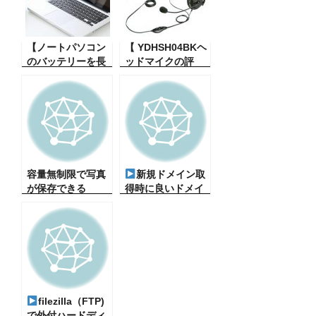
たサイトを見たい
方法がすごく素晴
ことがある。その
らしい。絶賛でき
時の簡単履歴呼び
る。しかしなぜか
出し
【ノートパソコン
音声入力ができな
【 YDHSH04BKヘ
のバッテリーを長
い、その対策。
ッドマイクの評
持ちさせる方法】
価】バッファロー
ノートパソコンの
YDHSH04BK ヤ
電池が無くなると
マダ電機購入
悲しいよね。交換
バッテリーを買う
と高いし・・・
容量無制限で写真
新規ドメイン取
が保存できる
得時に良いドメイ
googleフォト
ンとは？（時々聞
（こんなに便利、
かれるもの・初心
簡単で良いのか
者向け）
よ？）
filezilla（FTP)
で外付ハードディ