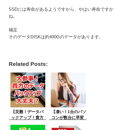
SSDには寿命があるようですから、やはい寿命ですか
ね。
補足
そのデータDISKは約400Gのデータがあります。
Related Posts:
【災難！データバ
【凄い！1台のパソ
ックアップ！貴方
コンが数台に早変
のバックアップデ
わり！！WIN10超
ータ大丈夫？】パ
簡単】パソコンが