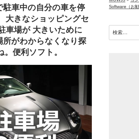
マホで駐車中の自分の車を停
Software（
】 大きなショッピングセ
駐車場が 大きいために
検
索:
場所がわからなくなり探
ね。便利ソフト。