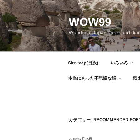
コ
ン
WOW99
テ
ン
Wonderful Japan guide and d
ツ
へ
ス
キ
Site map(目次)
いろいろ
ッ
プ
本当にあった不思議な話
気
カテゴリー: RECOMMENDED S
投
2019年7月18日