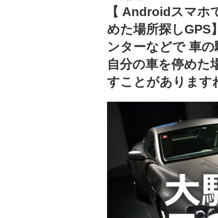
稿
【 Androidス
日:
めた場所探しGPS
ンターなどで 車の
自分の車を停めた
すことがあります