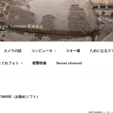
iary Aki Yumetabi 夢旅あき
カメラの話
コンピュータ
スキー場
ためになるス
まぐれフォト
衝撃映像
Secret channel
OFTWARE（お勧めソフト）
WOW99
>
コン