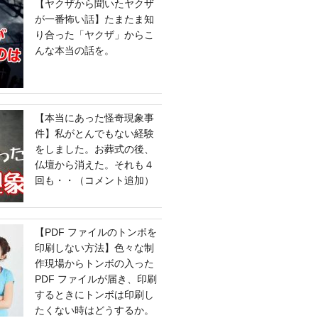
【ヤクザから聞いたヤクザ
が一番怖い話】たまたま知
り合った「ヤクザ」からこ
んな本当の話を。
【本当にあった怪奇現象事
件】私がとんでもない経験
をしました。お葬式の後、
仏壇から消えた。それも４
回も・・（コメント追加）
【PDF ファイルのトンボを
印刷しない方法】色々な制
作現場からトンボの入った
PDF ファイルが届き、印刷
するときにトンボは印刷し
たくない時はどうするか。