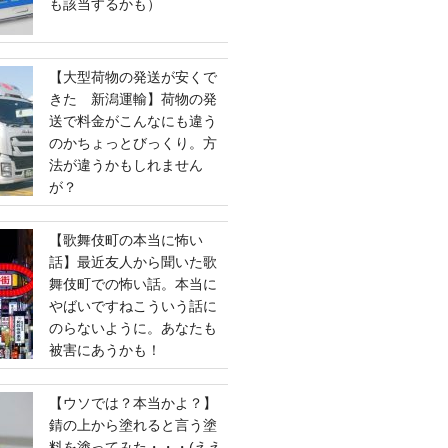
も該当するかも）
【大型荷物の発送が安くで
きた 新潟運輸】荷物の発
送で料金がこんなにも違う
のかちょっとびっくり。方
法が違うかもしれません
が？
【歌舞伎町の本当に怖い
話】最近友人から聞いた歌
舞伎町での怖い話。本当に
やばいですねこういう話に
のらないように。あなたも
被害にあうかも！
【ウソでは？本当かよ？】
錆の上から塗れると言う塗
料を塗ってみた・・・(ええ