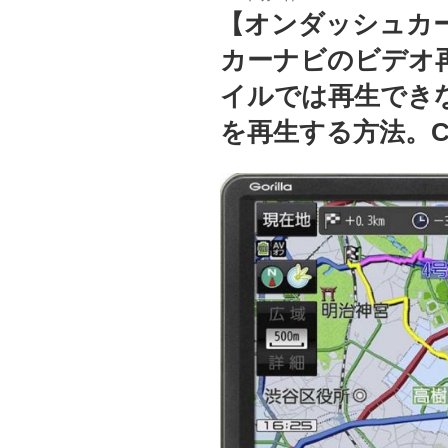
稿
【オンダッシュカ
日:
カーナビのビデオ再
イルでは再生でき
を再生する方法。CN-