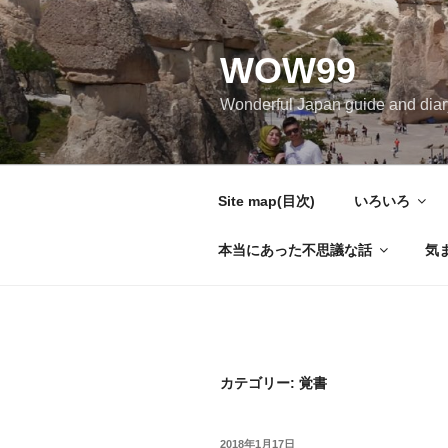
コ
ン
WOW99
テ
ン
Wonderful Japan guide and d
ツ
へ
ス
キ
Site map(目次)
いろいろ
ッ
プ
本当にあった不思議な話
気
カテゴリー: 覚書
投
2018年1月17日