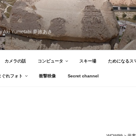
iary Aki Yumetabi 夢旅あき
カメラの話
コンピュータ
スキー場
ためになるス
まぐれフォト
衝撃映像
Secret channel
WOW99
>
覚書