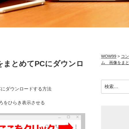
WOW99
>
コン
をまとめてPCにダウンロ
ム 画像をまと
検
Cにダウンロードする方法
索:
ろをひらき表示させる