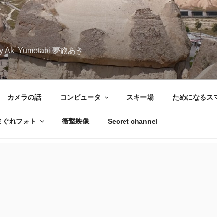
iary Aki Yumetabi 夢旅あき
カメラの話
コンピュータ
スキー場
ためになるス
まぐれフォト
衝撃映像
Secret channel