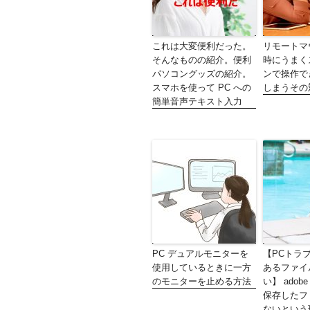
これは大変便利だった。
リモートマ
そんなものの紹介。便利
時にうまく
パソコングッズの紹介。
ンで操作で
スマホを使って PC への
しまうその
簡単音声テキスト入力
PC デュアルモニターを
【PCトラ
使用しているときに一方
あるファイ
のモニターを止める方法
い】 adobe I
保存したフ
ないという