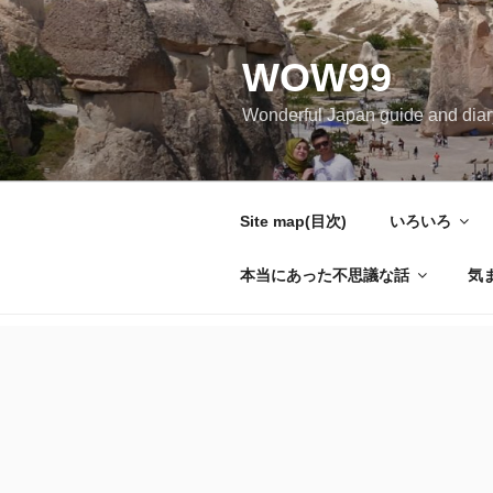
コ
ン
WOW99
テ
ン
Wonderful Japan guide and d
ツ
へ
ス
キ
Site map(目次)
いろいろ
ッ
プ
本当にあった不思議な話
気