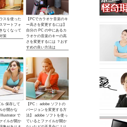
ウスを使った
【PCでカラオケ音楽のキ
スマートフォ
ー高さを変更するには】
きなくなって
自分の PC の中にあるカ
対策
ラオケの音楽のキーの高
さを変更するには ？おす
すめの良い方法は
ブル 保存して
【PC： adobe ソフトの
ルが開かな
バージョンを変更する方
llustrator で
法】 adobe ソフトを使っ
ァイルが開か
ているとファイルが開か
現象がありま
ないなどの不具合により