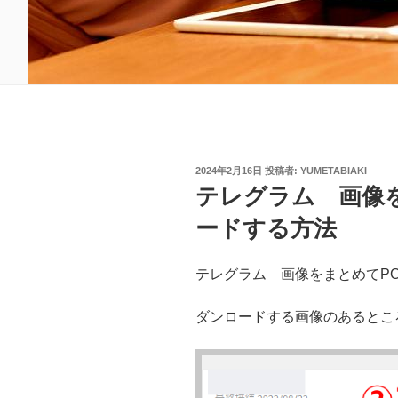
投
2024年2月16日
投稿者:
YUMETABIAKI
稿
テレグラム 画像
日:
ードする方法
テレグラム 画像をまとめてP
ダンロードする画像のあるとこ