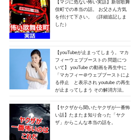
【マジに危ない怖い実話】新宿歌舞
伎町での本当の話。 お父さん方気
を付けて下さい。 （詳細追記しま
した）
【youTubeが止まってしまう。マカ
フィーウェブブーストの 問題につ
いて】 youTube の動画を再生中に
「マカフィー＠ウェブブーストによ
る停止 と表示され youtube の再生
が止まってしまう その解消方法。
【ヤクザから聞いたヤクザが一番怖
い話】たまたま知り合った「ヤク
ザ」からこんな本当の話を。