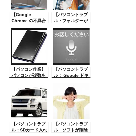
【Google
【パソコントラブ
Chrome の不具合
ル・フォルダーが
その対処 文字化
壊れてしまった】
け】 しばしば ブラ
ハードディスクな
ウザの Google
いのフォルダーが
Chrome でサイト
壊れてしまい中味
を見ると文字化け
を見ることができ
をすることがある.
なくなってしまっ
こんな文章がおか
たその対策。
しいと思って見る
【パソコン作業】
【パソコントラブ
とそれは文字化け
パソコンが複数あ
ル： Google ドキ
である。これには
るときに、外付け
ュメント】
困ってしまう。そ
のハードディスク
Google の音声認
の対処
などのドライブ名
識で ドキュメント
を他のパソコンと
に音声入力をする
同じにしたい時に
方法がすごく素晴
設定する手順。
らしい。絶賛でき
る。しかしなぜか
【パソコントラブ
音声入力ができな
【パソコントラブ
ル：SDカード入れ
い、その対策。
ル ソフトが削除