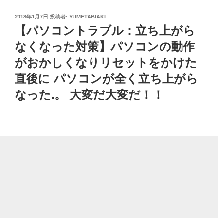
投
2018年1月7日
投稿者:
YUMETABIAKI
稿
【パソコントラブル：立ち上がら
日:
なくなった対策】パソコンの動作
がおかしくなりリセットをかけた
直後に パソコンが全く立ち上がら
なった.。 大変だ大変だ！！