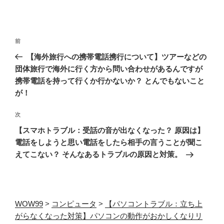
投
前
前
稿
の
【海外旅行への携帯電話携行について】ツアーなどの
ナ
投
団体旅行で海外に行く方から問い合わせがあるんですが
ビ
稿
携帯電話を持って行くか行かないか？ とんでもないこと
ゲ
が！
ー
次
次
シ
の
【スマホトラブル：受話の音が出なくなった？ 原因は】
ョ
投
電話をしようと思い電話をしたら相手の言うことが聞こ
ン
稿
えてこない？ そんなあるトラブルの原因と対策。
WOW99
>
コンピュータ
>
【パソコントラブル：立ち上
がらなくなった対策】パソコンの動作がおかしくなりリ