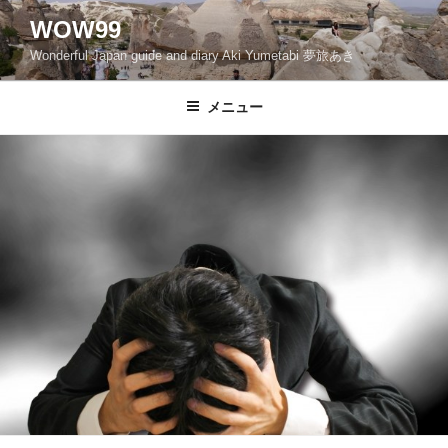
コ
WOW99
ン
Wonderful Japan guide and diary Aki Yumetabi 夢旅あき
テ
ン
ツ
メニュー
へ
ス
キ
ッ
プ