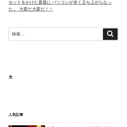
セットをかけた直後に パソコンが全く立ち上がらなっ
た.。 大変だ大変だ！！
検
検
索
索:
★
人気記事