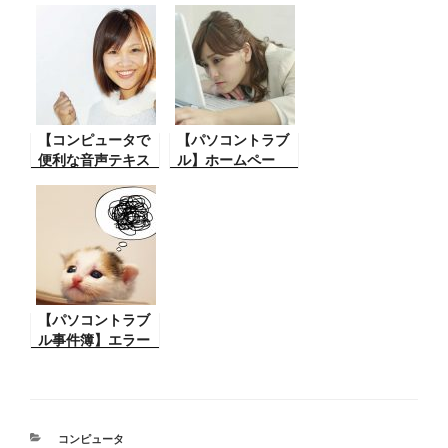
たとき自動でファ
できないの対処】
イルが見えなくな
パソコンで色々な
った】
ソフトを使ってる
Windows10でSD
時、まれにそのソ
カードをセットし
フトを削除しよう
た時など自動再生
と思った時パソコ
させる方法
ンから削除できな
【コンピュータで
いと言うその方法
【パソコントラブ
便利な音声テキス
と対策。
ル】ホームペー
ト入力】パソコン
ジ、サーバーは変
作業の時、音声認
わったのにパソコ
識で入力するとも
ンで見ると変わら
の凄く便利。その
ないトラブル、こ
方法は簡単！
んなことが
【パソコントラブ
ル事件簿】エラー
が発生しました。
(０ｘ0000003）ア
クセスが拒否され
まし
た)ox0000005)等
カ
コンピュータ