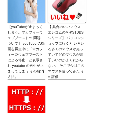
【youTubeが止まって
【 具合のいいマウス
しまう。マカフィーウ
エレコムのM-KS1DBS
ェブブーストの 問題に
シリーズ】 パソコンシ
ついて】 youTube の動
ョップに行くと いろい
画を再生中に「マカフ
ろ多くのマウスが売っ
ィー＠ウェブブースト
ていてどのマウスが調
による停止 と表示さ
子いいのかよくわから
れ youtube の再生が止
ない。 そこで今回この
まってしまう その解消
マウスを使ってみた そ
方法。
の評価