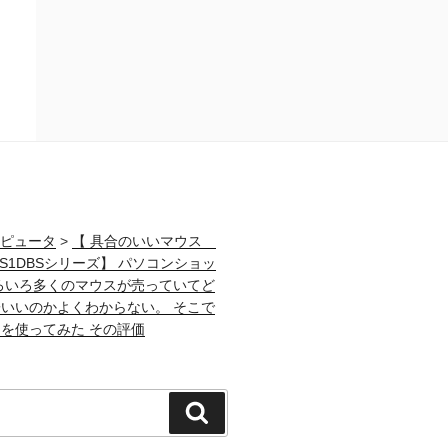
ピュータ
>
【 具合のいいマウス
S1DBSシリーズ】 パソコンショッ
ろいろ多くのマウスが売っていてど
いいのかよくわからない。 そこで
を使ってみた その評価
検
索