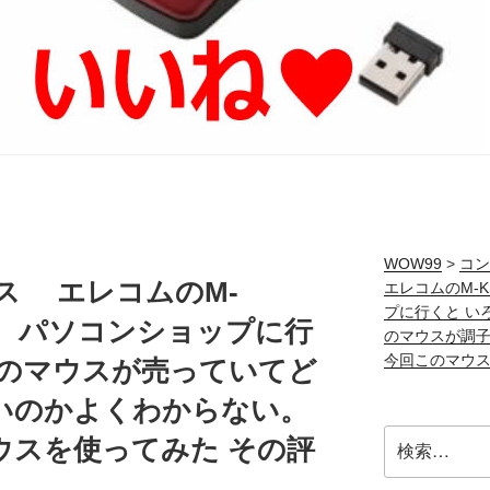
WOW99
>
コン
ス エレコムのM-
エレコムのM-K
プに行くと い
ズ】 パソコンショップに行
のマウスが調子
今回このマウス
くのマウスが売っていてど
いのかよくわからない。
検
ウスを使ってみた その評
索: