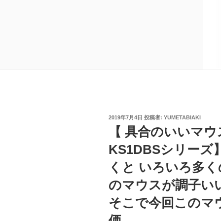
投
2019年7月4日
投稿者:
YUMETABIAKI
稿
【 具合のいいマウ
日:
KS1DBSシリー
くと いろいろ多
のマウスが調子い
そこで今回このマ
価