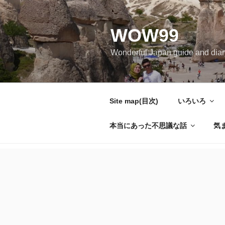
コ
ン
WOW99
テ
ン
Wonderful Japan guide and d
ツ
へ
ス
キ
Site map(目次)
いろいろ
ッ
プ
本当にあった不思議な話
気