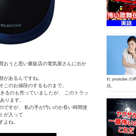
買おうと思い量販店の電気屋さんに出か
類があるんですね。
れ youtub
そこのお値段のするものまで。
法。
できるのも売っていましたが、 このトラッ
があります。
のですが、 私の手が汚いのか長い時間使
ミが入って
すよね。