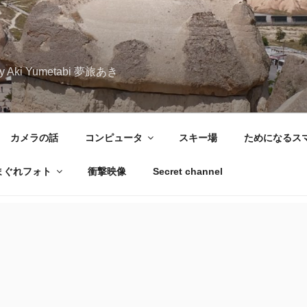
iary Aki Yumetabi 夢旅あき
カメラの話
コンピュータ
スキー場
ためになるス
まぐれフォト
衝撃映像
Secret channel