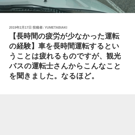
投
2019年2月17日
投稿者:
YUMETABIAKI
稿
【長時間の疲労が少なかった運転
日:
の経験】車を長時間運転するとい
うことは疲れるものですが、観光
バスの運転士さんからこんなこと
を聞きました。なるほど。