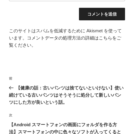
このサイトはスパムを低減するために Akismet を使って
います。
コメントデータの処理方法の詳細はこちらをご
覧ください
。
投
前
前
稿
の
【健康の話：古いパンツは捨てないといけない】使い
ナ
投
続けている古いパンツはそうそうに処分して新しいパン
ビ
稿
ツにした方が良いという話。
ゲ
次
次
ー
の
【Android スマートフォンの画面にフォルダを作る方
シ
投
法】スマートフォンの中に色々なソフトが入ってくると
ョ