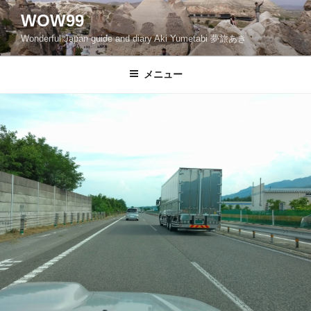
コ
WOW99
ン
Wonderful Japan guide and diary Aki Yumetabi 夢旅あき
テ
ン
ツ
メニュー
へ
ス
キ
ッ
プ