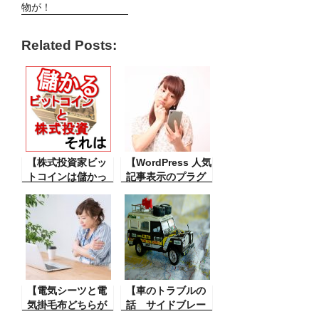
物が！
Related Posts:
【株式投資家ビッ
【WordPress 人気
トコインは儲かっ
記事表示のプラグ
て儲かって困る】
インが止まってし
ビットコインでえ
まった】ブログに
らく裕福になった
は人気記事の表示
方もいるようだ
というのが大切で
し、以前知り合い
すがその表示が出
で株相場で儲かっ
なくなってしまっ
て豪華な生活をし
た。そして解決。
ている人がいた。
【電気シーツと電
【車のトラブルの
気掛毛布どちらが
話 サイドブレー