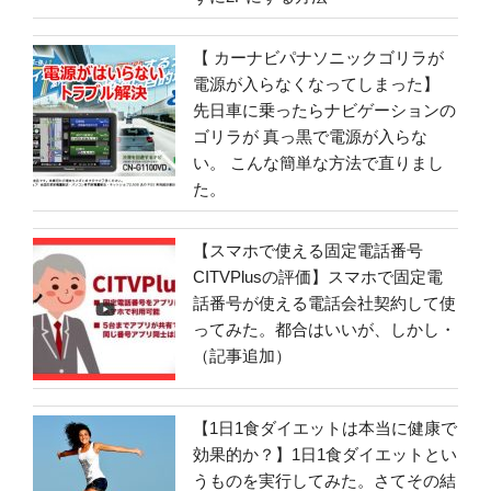
【 カーナビパナソニックゴリラが
電源が入らなくなってしまった】
先日車に乗ったらナビゲーションの
ゴリラが 真っ黒で電源が入らな
い。 こんな簡単な方法で直りまし
た。
【スマホで使える固定電話番号
CITVPlusの評価】スマホで固定電
話番号が使える電話会社契約して使
ってみた。都合はいいが、しかし・
（記事追加）
【1日1食ダイエットは本当に健康で
効果的か？】1日1食ダイエットとい
うものを実行してみた。さてその結