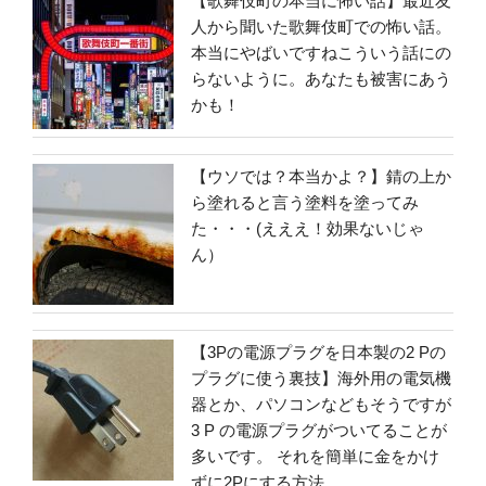
【歌舞伎町の本当に怖い話】最近友
人から聞いた歌舞伎町での怖い話。
本当にやばいですねこういう話にの
らないように。あなたも被害にあう
かも！
【ウソでは？本当かよ？】錆の上か
ら塗れると言う塗料を塗ってみ
た・・・(えええ！効果ないじゃ
ん）
【3Pの電源プラグを日本製の2 Pの
プラグに使う裏技】海外用の電気機
器とか、パソコンなどもそうですが
3 P の電源プラグがついてることが
多いです。 それを簡単に金をかけ
ずに2Pにする方法