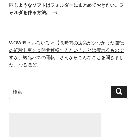
稿
同じようなソフトはフォルダーにまとめておきたい。フ
ン
ォルダを作る方法。
WOW99
>
いろいろ
>
【長時間の疲労が少なかった運転
の経験】車を長時間運転するということは疲れるもので
すが、観光バスの運転士さんからこんなことを聞きまし
た。なるほど。
検
検
索
索: