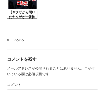
はですね・・・・
【ヤクザから聞い
たヤクザが一番怖
い話】たまたま知
り合った「ヤク
ザ」からこんな本
当の話を。
カ
いろいろ
テ
ゴ
リ
ー
コメントを残す
メールアドレスが公開されることはありません。
*
が付
いている欄は必須項目です
コメント