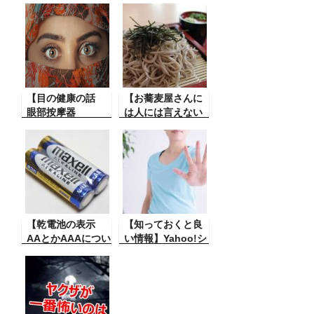
良いか、使ってみ
キ】長時間、車を
た】冬は寒いで
止める時は車のサ
す、暖かくして寝
イドブレーキはか
たいです。電気掛
けるそれともかけ
毛布と電気シーツ
ない？こんなこと
はどちらがいいん
が・・・
だろうか？使って
みた。DB-RM3M-
【目の健康の話
【お蕎麦屋さんに
C
眼部按摩器
は人には言えない
COUXILYは】目の
苦労があ
疲れが気になるの
る・・・】お蕎麦
で眼部按摩器 とい
屋さんで大変なん
う器具を買ってみ
ですね、あれだけ
た。その成果は、
のものです美味し
なるほど・・・・
い味を出さなくて
これは良い！お勧
はいけないのです
めじゃ。しかし！
【乾電池の表示
から。うるさいそ
【知っておくと良
AAとかAAAについ
ば通が多いですか
い情報】Yahoo!シ
て】知っていれば
らねえ・・
ョッピングで注文
得する情報です。
をキャンセルする
乾電池の AA とか
方法
AAA などの表示は
何でしょう。それ