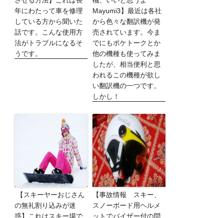
させる方法】これは長
機、いいと思うよ
年にわたって車を修理
Mayumi3】最近は各社
している方から聞いた
から色々な翻訳機が発
話です。こんな使用方
売されています。今ま
法がトラブルになるそ
でにもポケトークとか
うです。
他の機種も使ってみま
したが、相当便利と思
われるこの機種が欲し
い翻訳機の一つです。
しかし！
【スキーヤーおじさん
【事故情報 スキー、
の無礼割り込みが迷
スノーボード用ヘルメ
惑】これはスキー場で
ットでバイザー付の問