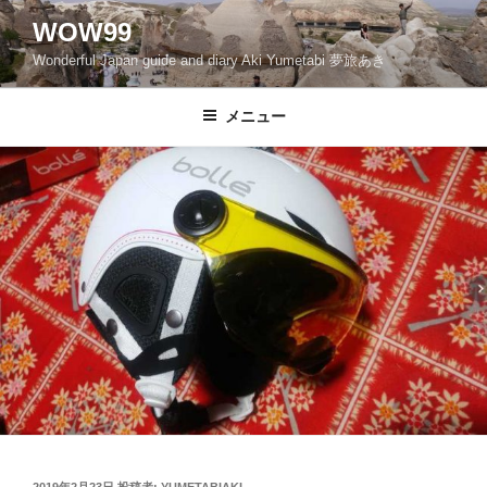
コ
WOW99
ン
Wonderful Japan guide and diary Aki Yumetabi 夢旅あき
テ
ン
ツ
メニュー
へ
ス
キ
ッ
プ
投
2019年2月23日
投稿者:
YUMETABIAKI