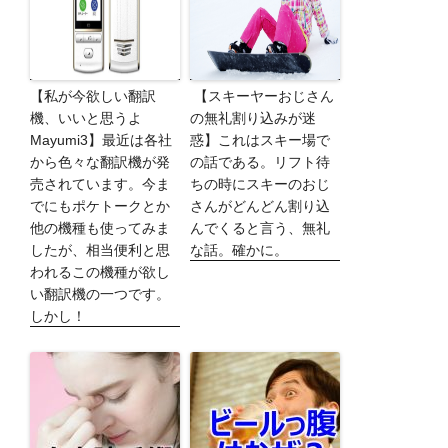
【私が今欲しい翻訳
【スキーヤーおじさん
機、いいと思うよ
の無礼割り込みが迷
Mayumi3】最近は各社
惑】これはスキー場で
から色々な翻訳機が発
の話である。リフト待
売されています。今ま
ちの時にスキーのおじ
でにもポケトークとか
さんがどんどん割り込
他の機種も使ってみま
んでくると言う、無礼
したが、相当便利と思
な話。確かに。
われるこの機種が欲し
い翻訳機の一つです。
しかし！