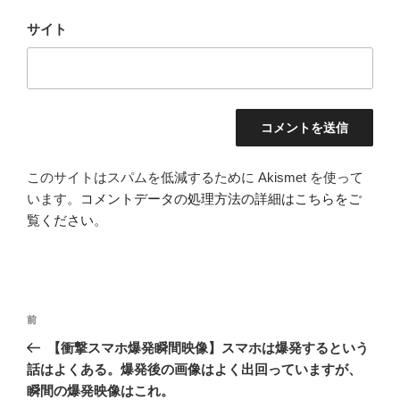
サイト
このサイトはスパムを低減するために Akismet を使って
います。
コメントデータの処理方法の詳細はこちらをご
覧ください
。
投
前
前
稿
の
【衝撃スマホ爆発瞬間映像】スマホは爆発するという
ナ
投
話はよくある。爆発後の画像はよく出回っていますが、
ビ
稿
瞬間の爆発映像はこれ。