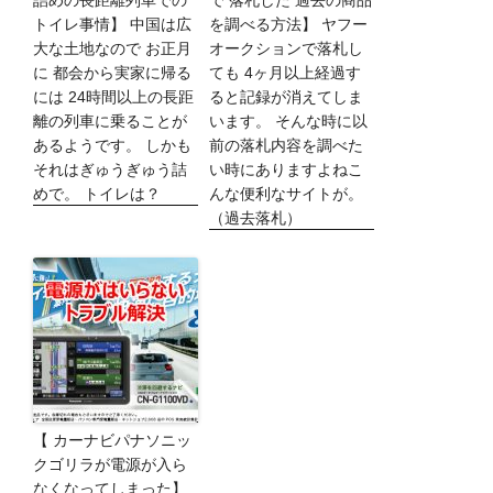
詰めの長距離列車での
で 落札した 過去の商品
トイレ事情】 中国は広
を調べる方法】 ヤフー
大な土地なので お正月
オークションで落札し
に 都会から実家に帰る
ても 4ヶ月以上経過す
には 24時間以上の長距
ると記録が消えてしま
離の列車に乗ることが
います。 そんな時に以
あるようです。 しかも
前の落札内容を調べた
それはぎゅうぎゅう詰
い時にありますよねこ
めで。 トイレは？
んな便利なサイトが。
（過去落札）
【 カーナビパナソニッ
クゴリラが電源が入ら
なくなってしまった】