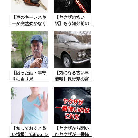
なくなってしまっ
た。そして解決。
【車のキーレスキ
【ヤクザの怖い
ーが突然効かなく
話】もう随分前の
なってしまった】
事ですが私、ヤク
キーレスキーが突
ザの大親分にヤク
然動作しなくなり
ザは大嫌いだと大
駐車した車のドア
口をたたいてしま
を開けることがで
った。その
きなくなってしま
後・・・・
った。その原因と
対策
【困った話・年寄
【気になる古い車
りに困り果
情報】長野県の富
て・・・】あるデ
士見町のあるレス
パートの店員さん
トランの駐車場で
の体験談。これは
すごい古い車を発
困りましたね。 笑
見思わず声をあげ
い話の様な事です
てしまった。ワオ
が、知らない人に
～感激
は・・・
【知っておくと良
【ヤクザから聞い
い情報】Yahoo!シ
たヤクザが一番怖