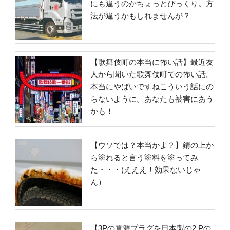
にも違うのかちょっとびっくり。方
法が違うかもしれませんが？
【歌舞伎町の本当に怖い話】最近友
人から聞いた歌舞伎町での怖い話。
本当にやばいですねこういう話にの
らないように。あなたも被害にあう
かも！
【ウソでは？本当かよ？】錆の上か
ら塗れると言う塗料を塗ってみ
た・・・(えええ！効果ないじゃ
ん）
【3Pの電源プラグを日本製の2 Pの