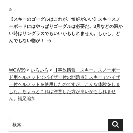
ゲ
次
次
ー
の
【スキーのゴーグルはこれが、恰好がいい】スキースノ
シ
投
ーボードにはやっぱりゴーグルは必要だ。3月などの温か
ョ
稿
い時はサングラスでもいいかもしれません。しかし、ど
ン
んでもない物が！
WOW99
>
いろいろ
>
【事故情報 スキー、スノーボー
ド用ヘルメットでバイザー付の問題点】スキーでバイザ
ー付ヘルメットを使用したのですが、こんな体験をしま
した。ちょっとこれは注意した方が良いかもしれませ
ん。補足追加
検
検
索
索: