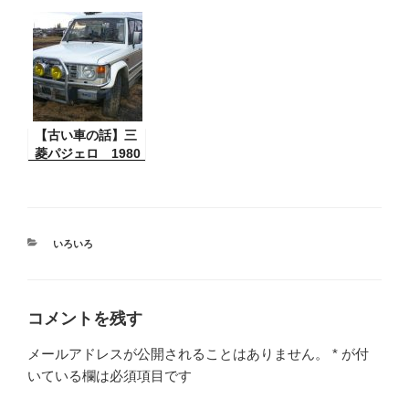
ョッピングで注文
い話】たまたま知
をキャンセルする
り合った「ヤク
方法
ザ」からこんな本
当の話を。
【古い車の話】三
菱パジェロ 1980
年代の愛用車だっ
たんだが・・・
カ
いろいろ
テ
ゴ
リ
ー
コメントを残す
メールアドレスが公開されることはありません。
*
が付
いている欄は必須項目です