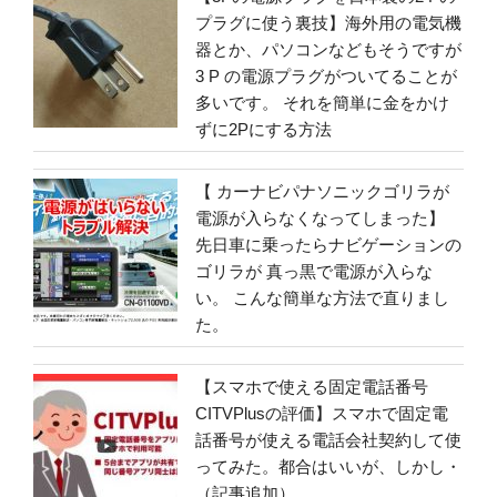
プラグに使う裏技】海外用の電気機
器とか、パソコンなどもそうですが
3 P の電源プラグがついてることが
多いです。 それを簡単に金をかけ
ずに2Pにする方法
【 カーナビパナソニックゴリラが
電源が入らなくなってしまった】
先日車に乗ったらナビゲーションの
ゴリラが 真っ黒で電源が入らな
い。 こんな簡単な方法で直りまし
た。
【スマホで使える固定電話番号
CITVPlusの評価】スマホで固定電
話番号が使える電話会社契約して使
ってみた。都合はいいが、しかし・
（記事追加）