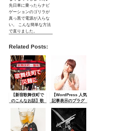
先日車に乗ったらナビ
ゲーションのゴリラが
真っ黒で電源が入らな
い。 こんな簡単な方法
で直りました。
Related Posts:
【新宿歌舞伎町で
【WordPress 人気
のこんなお話】歌
記事表示のプラグ
舞伎町を歩いてい
インが止まってし
たらのこんな面白
まった】ブログに
話。笑い話かもし
は人気記事の表示
れません。
というのが大切で
すがその表示が出