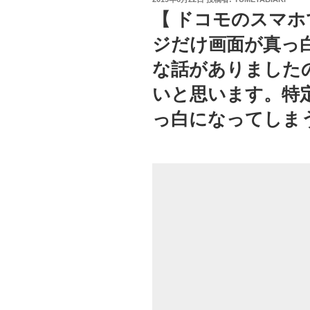
稿
【 ドコモのスマ
日:
ジだけ画面が真っ
な話がありました
いと思います。特
っ白になってしま