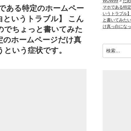
WOW99
>
ため
ホである特定のホームペー
マホである特
いうトラブル】
白というトラブル】 こん
と書いてみた
け真っ白にな
のでちょっと書いてみた
定のホームページだけ真
検
うという症状です。
索: