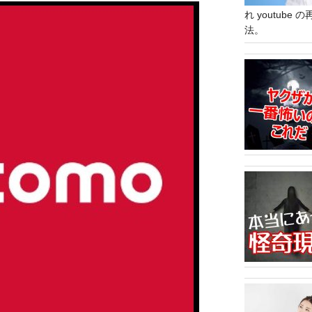
れ youtub
法。