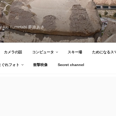
iary Aki Yumetabi 夢旅あき
カメラの話
コンピュータ
スキー場
ためになるス
まぐれフォト
衝撃映像
Secret channel