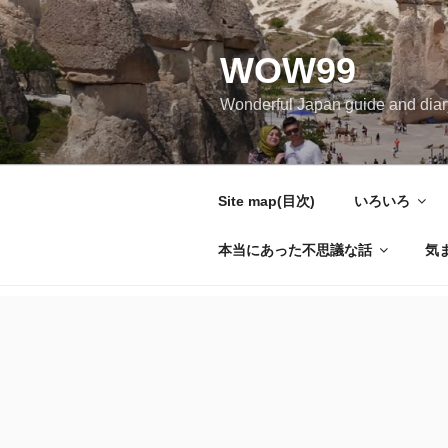
コ
ン
WOW99
テ
ン
Wonderful Japan guide and d
ツ
へ
ス
キ
Site map(目次)
いろいろ
ッ
プ
本当にあった不思議な話
気