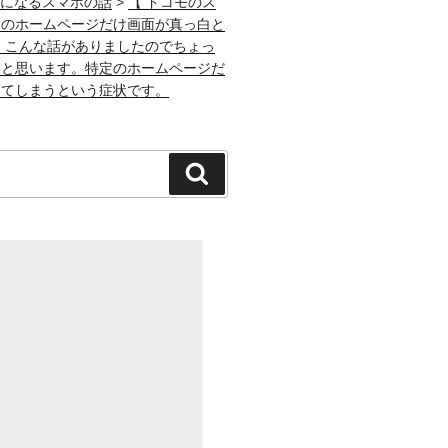
になるスマホの話
>
【 ドコモのス
定のホームページだけ画面が真っ白と
 こんな話がありましたのでちょっ
いと思います。特定のホームページだ
ってしまうという症状です。
検
索