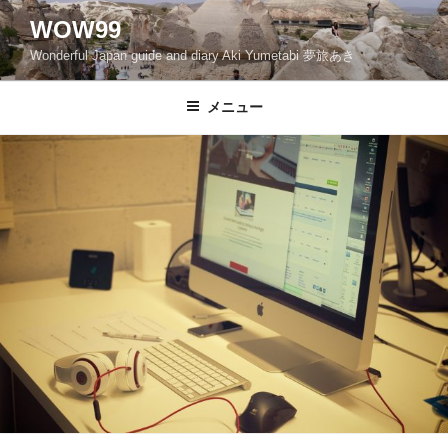
コ
WOW99
ン
Wonderful Japan guide and diary Aki Yumetabi 夢旅あき
テ
ン
ツ
メニュー
へ
ス
キ
ッ
プ