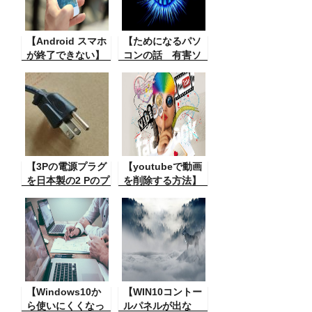
とか他の機種も使
ためになる話。
ってみましたが、
相当便利と思われ
【Android スマホ
【ためになるパソ
るこの機種が欲し
が終了できない】
コンの話 有害ソ
い翻訳機の一つで
Android スマート
フト除去】パソコ
す。しかし！
フォンの場合で
ンはインターネッ
す。いろいろ不具
トに繋がっている
合ができてスマホ
とウイルスとかマ
を電源を切ろうと
ルウェアなどの被
したが切れない？
害に遭うことがあ
そのトラブル対
ります。それをち
策。
【3Pの電源プラグ
ょっと簡単にチェ
【youtubeで動画
を日本製の2 Pのプ
ック、削除する方
を削除する方法】
ラグに使う裏技】
法。
自分の管理してい
海外用の電気機器
る YouTube のア
とか、パソコンな
ップしたものを削
どもそうですが3 P
除する方法。
の電源プラグがつ
いてることが多い
です。 それを簡単
に金をかけずに2P
【Windows10か
【WIN10コントー
にする方法
ら使いにくくなっ
ルパネルが出な