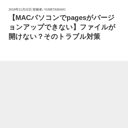
投
2018年11月22日
投稿者:
YUMETABIAKI
稿
【MACパソコンでpagesがバージ
日:
ョンアップできない】ファイルが
開けない？そのトラブル対策