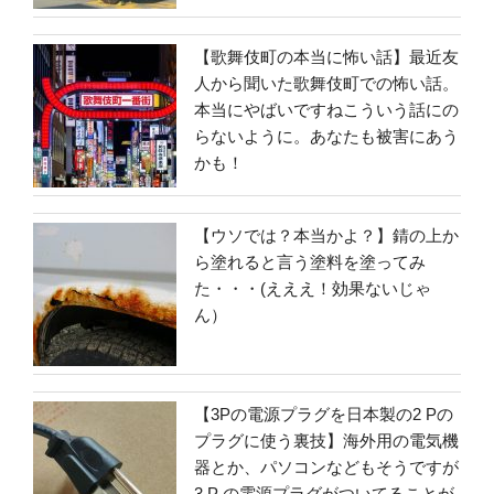
【歌舞伎町の本当に怖い話】最近友
人から聞いた歌舞伎町での怖い話。
本当にやばいですねこういう話にの
らないように。あなたも被害にあう
かも！
【ウソでは？本当かよ？】錆の上か
ら塗れると言う塗料を塗ってみ
た・・・(えええ！効果ないじゃ
ん）
【3Pの電源プラグを日本製の2 Pの
プラグに使う裏技】海外用の電気機
器とか、パソコンなどもそうですが
3 P の電源プラグがついてることが