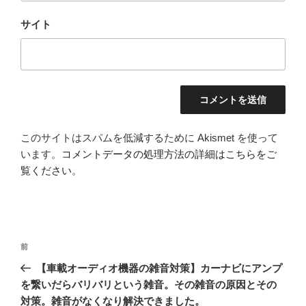
サイト
このサイトはスパムを低減するために Akismet を使って
います。
コメントデータの処理方法の詳細はこちらをご
覧ください
。
投
前
前
稿
の
【車載オーディオ機器の雑音対策】カーナビにアンプ
ナ
投
を繋いだらバリバリという雑音。その雑音の原因とその
ビ
稿
対策。雑音がなくなり解決できました。