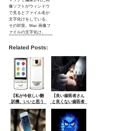
像ソフトがウィンドウ
で見るとファイル名が
文字化けをしている。
その対策。Mac 画像フ
ァイルの文字化け。
Related Posts:
【私が今欲しい翻
【良い歯医者さん
訳機、いいと思う
と良くない歯医者
よ Mayumi3】最
さん】こんなタイ
近は各社から色々
トルをつけると歯
な翻訳機が発売さ
医者さんからクレ
れています。今ま
ームが付きそうで
でにもポケトーク
すが、でも本当に