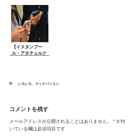
た】Windows に
い。パソコントラ
はコントロールパ
ブル対処】パソコ
ネルという大事な
ンを操作してる時
ものがあります
にコントロールパ
が、 Windows 10
ネルの出し方が分
になってから一発
からないその方
でそれが出てこな
法。初心者向け
くなってしまっ
【イスタンブー
た。
ル・アタテュルク
空港のwifi情報】
先日トルコのイス
タンブールの空港
で無料の wi-fi を
探してみました。
カ
いろいろ
、
マックパソコン
テ
その結果は
ゴ
リ
ー
コメントを残す
メールアドレスが公開されることはありません。
*
が付
いている欄は必須項目です