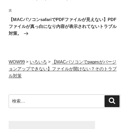
ゲ
次
次
ー
の
【MACパソコンsafariでPDFファイルが見えない】PDF
シ
投
ファイルが真っ白になり内容が表示されてないトラブル
ョ
稿
対策。
ン
WOW99
>
いろいろ
>
【MACパソコンでpagesがバージ
ョンアップできない】ファイルが開けない？そのトラブ
ル対策
検
検
索
索: