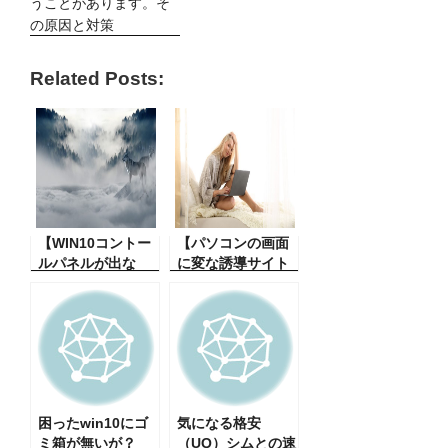
うことがあります。そ
の原因と対策
Related Posts:
【WIN10コントー
【パソコンの画面
ルパネルが出な
に変な誘導サイト
い。パソコントラ
が出てくる。この
ブル対処】パソコ
サイトが出ないよ
ンを操作してる時
うにする方法】何
にコントロールパ
かの拍子にソフト
ネルの出し方が分
の勧誘がインスト
からないその方
ールされ、時々画
法。初心者向け
面に出てきてしま
困ったwin10にゴ
う。
気になる格安
ミ箱が無いが？
（UQ）シムとの速