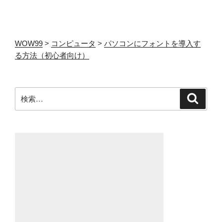
投
シ
稿
ョ
ン
WOW99
>
コンピュータ
>
パソコンにフォントを導入す
る方法（初心者向け）
検
検
索
索: