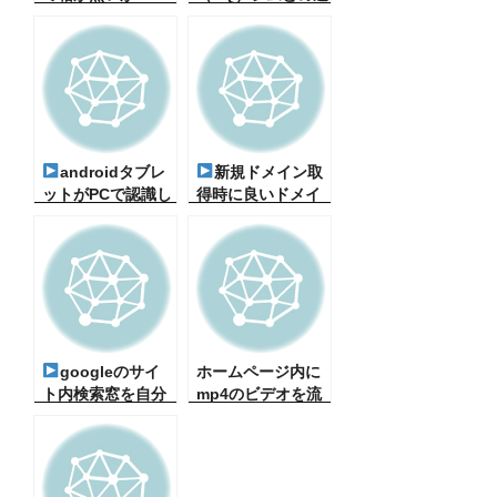
（初心者向け、そ
度比較（実測定・
の対策）
田舎です）
androidタブレ
新規ドメイン取
ットがPCで認識し
得時に良いドメイ
ない（初心者向け
ンとは？（時々聞
覚書）解決PC-
かれるもの・初心
TE510BAL
者向け）
googleのサイ
ホームページ内に
ト内検索窓を自分
mp4のビデオを流
のサイトに（簡単
す（初心者向け）
設定/初心者向け）