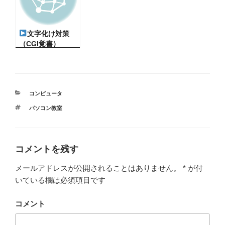
文字化け対策
（CGI覚書）
カ
コンピュータ
テ
タ
パソコン教室
ゴ
グ
リ
ー
コメントを残す
メールアドレスが公開されることはありません。
*
が付
いている欄は必須項目です
コメント