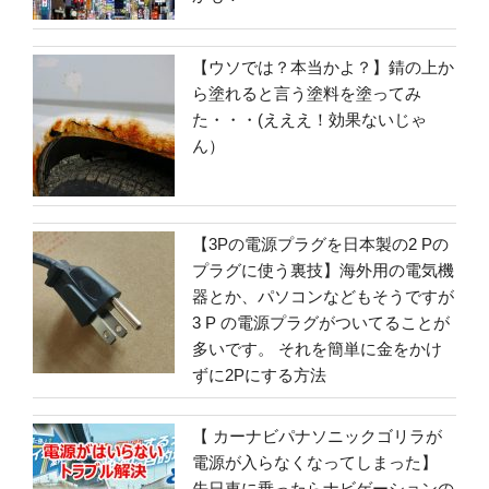
【ウソでは？本当かよ？】錆の上か
ら塗れると言う塗料を塗ってみ
た・・・(えええ！効果ないじゃ
ん）
【3Pの電源プラグを日本製の2 Pの
プラグに使う裏技】海外用の電気機
器とか、パソコンなどもそうですが
3 P の電源プラグがついてることが
多いです。 それを簡単に金をかけ
ずに2Pにする方法
【 カーナビパナソニックゴリラが
電源が入らなくなってしまった】
先日車に乗ったらナビゲーションの