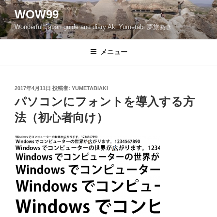
コ
WOW99
ン
Wonderful Japan guide and diary Aki Yumetabi 夢旅あき
テ
ン
ツ
メニュー
へ
ス
キ
投
2017年4月11日
投稿者:
YUMETABIAKI
稿
ッ
パソコンにフォントを導入する方
日:
プ
法（初心者向け）