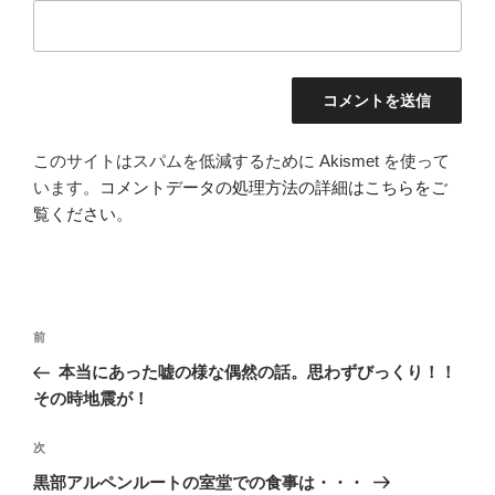
このサイトはスパムを低減するために Akismet を使って
います。
コメントデータの処理方法の詳細はこちらをご
覧ください
。
投
前
前
稿
の
本当にあった嘘の様な偶然の話。思わずびっくり！！
ナ
投
その時地震が！
ビ
稿
ゲ
次
次
の
ー
黒部アルペンルートの室堂での食事は・・・