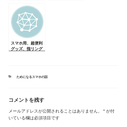
単拡大・縮小（恥
V20 PRO L-01Jの
ずかしいけど同じ
GPS受信がおかし
ような方のため
い（解決できた・
に）
ドコモ）
スマホ用、超便利
グッズ、指リング
ホルダ
カ
ためになるスマホの話
テ
ゴ
リ
ー
コメントを残す
メールアドレスが公開されることはありません。
*
が付
いている欄は必須項目です