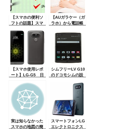
声認識は誤認識も
マホのピントがう
多いし、間違い変
まく合わないこと
換も多い。そんな
がある。その原因
時にはこれが良
【スマホの便利ソ
と対策。
【AUガラケー（ガ
い。経験談
フトの話題】スマ
ラホ）から電話帳
ホで電話がかかっ
をスマホに移す方
て来たときにベル
法】これはガラ
が鳴りますが、一
ホ、ガラケーがネ
緒に電話帳から相
ット契約して無く
手の名前を知らせ
（通話のみの契
てくれるソフトを
約）電話帳がSDカ
使ってみた。凄い
ード保管ができな
や！！
【スマホ使用レポ
い状態の時コピー
シムフリーLV G10
ート】LG-G5 日
する方法
のドコモシムの設
本では発売されて
定方法（電池交換
いないシムフリー
ができるスマホ）
スマートフォン評
価 なかなか調子
がいい！
実は知らなかった
スマートフォンLG
スマホの地図の簡
エレクトロニクス