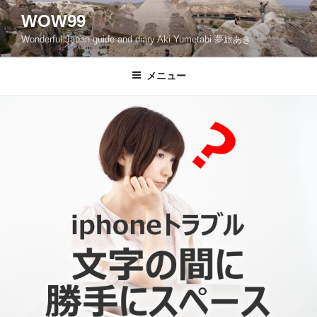
コ
WOW99
ン
Wonderful Japan guide and diary Aki Yumetabi 夢旅あき
テ
ン
ツ
メニュー
へ
ス
キ
ッ
プ