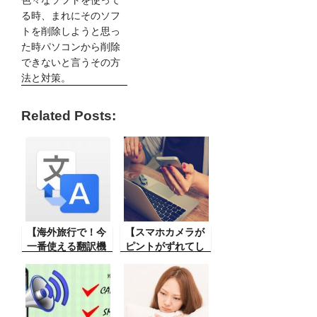
色々なソフトを使って
る時、まれにそのソフ
トを削除しようと思っ
た時パソコンから削除
できないと言うその方
法と対策。
Related Posts:
【海外旅行で！今
【スマホカメラが
一番使える翻訳機
ピントがずれてし
は何？何台か使っ
まう原因と対策】
てみたその結果】
あまりないことで
最近は翻訳機が大
すが今まで良かっ
変重宝される。音
たのですが時々ス