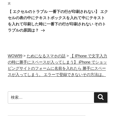
ゲ
次
次
の
ー
【 エクセルのトラブル 一番下の行が印刷されない】 エク
投
セルの表の中にテキストボックスを入れて中にテキスト
シ
稿
を入れて印刷した時に一番下の行が印刷されない そのト
ョ
ラブルの原因は？
ン
WOW99
>
ためになるスマホの話
>
【 IPhone で文字入力
の時に勝手にスペースが入ってしまう】 iPhone でショッ
ピングサイトのフォームに名前を入れたら 勝手にスペー
スが入ってしまう。 エラーで登録できないその方法は。
検
検
索
索: