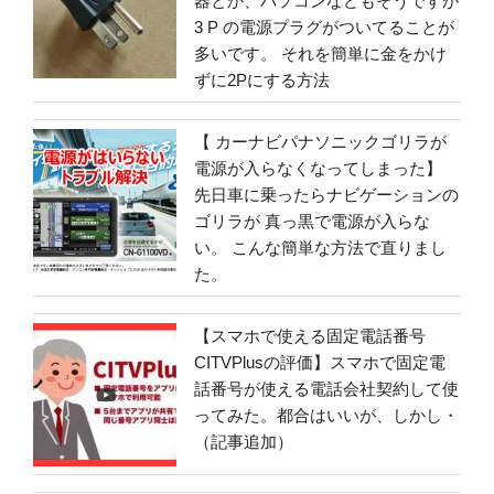
器とか、パソコンなどもそうですが
3 P の電源プラグがついてることが
多いです。 それを簡単に金をかけ
ずに2Pにする方法
【 カーナビパナソニックゴリラが
電源が入らなくなってしまった】
先日車に乗ったらナビゲーションの
ゴリラが 真っ黒で電源が入らな
い。 こんな簡単な方法で直りまし
た。
【スマホで使える固定電話番号
CITVPlusの評価】スマホで固定電
話番号が使える電話会社契約して使
ってみた。都合はいいが、しかし・
（記事追加）