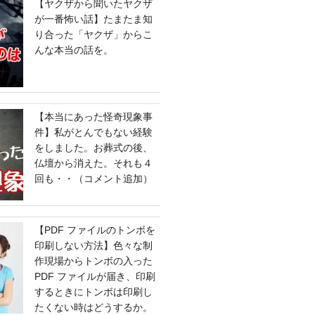
【ヤクザから聞いたヤクザ
が一番怖い話】たまたま知
り合った「ヤクザ」からこ
んな本当の話を。
【本当にあった怪奇現象事
件】私がとんでもない経験
をしました。お葬式の後、
仏壇から消えた。それも４
回も・・（コメント追加）
【PDF ファイルのトンボを
印刷しない方法】色々な制
作現場からトンボの入った
PDF ファイルが届き、印刷
するときにトンボは印刷し
たくない時はどうするか。