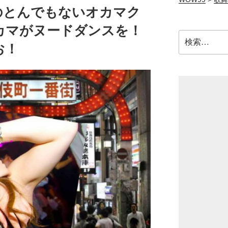
のとんでもないオカマク
カマがヌードダンスを！
検
お！
索: