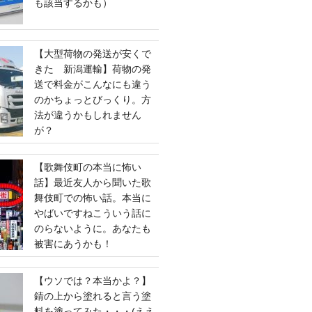
も該当するかも）
【大型荷物の発送が安くで
きた 新潟運輸】荷物の発
送で料金がこんなにも違う
のかちょっとびっくり。方
法が違うかもしれません
が？
【歌舞伎町の本当に怖い
話】最近友人から聞いた歌
舞伎町での怖い話。本当に
やばいですねこういう話に
のらないように。あなたも
被害にあうかも！
【ウソでは？本当かよ？】
錆の上から塗れると言う塗
料を塗ってみた・・・(ええ