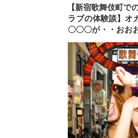
稿
【新宿歌舞伎町で
日:
ラブの体験談】オ
〇〇〇が・・おお