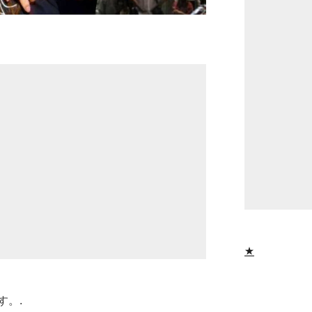
★
す。.