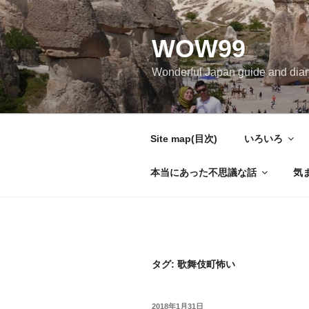
コ
ン
WOW99
テ
ン
Wonderful Japan guide and d
ツ
へ
ス
キ
Site map(目次)
いろいろ
ッ
プ
本当にあった不思議な話
気
タグ: 歌舞伎町怖い
投
2018年1月31日