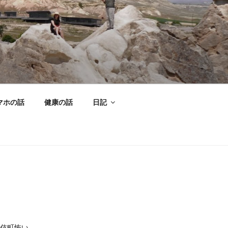
マホの話
健康の話
日記
伎町怖い