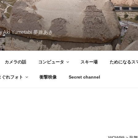
iary Aki Yumetabi 夢旅あき
カメラの話
コンピュータ
スキー場
ためになるス
まぐれフォト
衝撃映像
Secret channel
WOW99
>
歌舞