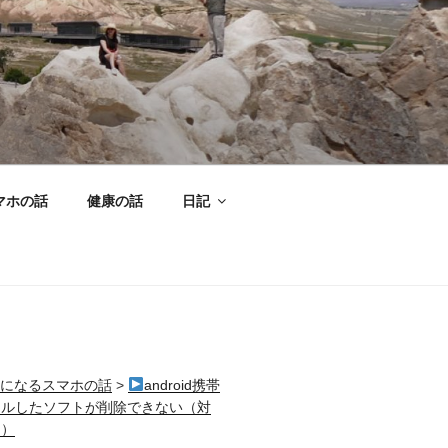
マホの話
健康の話
日記
になるスマホの話
>
android携帯
ールしたソフトが削除できない（対
け）