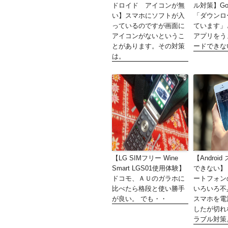
ドロイド アイコンが無
ル対策】Goog
い】スマホにソフトが入
「ダウンロ
っているのですが画面に
ています」
アイコンがないというこ
アプリをう
とがあります。その対策
ードできな
は。
【LG SIMフリー Wine
【Androi
Smart LGS01使用体験】
できない】 A
ドコモ、ＡＵのガラホに
ートフォン
比べたら格段と使い勝手
いろいろ不
が良い。 でも・・
スマホを電
したが切れ
ラブル対策