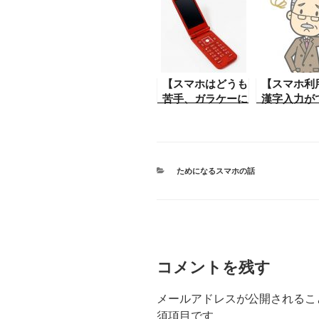
が。これは誤解を
い】スマホ
免れぬことになる
Google Pl
かも。こう言うこ
ソフトをイ
ともあるんだ。珍
ールしよう
現象
のですが途
まってしま
【スマホはどうも
【スマホ利
ない。その
苦手、ガラケーに
漢字入力が
法。
戻したい】ガラケ
くなった】
ーが壊れて、販売
を使用中に
店に行ったらスマ
力とか漢字
ホを勧められて、
力ができな
カ
ためになるスマホの話
使ってみたがどう
ことがある
テ
も勝手が悪いので
な時の対処
ゴ
ガラケーに戻した
リ
いそんな時は？
ー
コメントを残す
メールアドレスが公開されるこ
須項目です