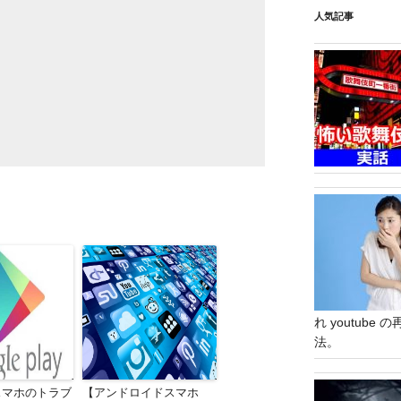
人気記事
れ youtub
法。
idスマホのトラブ
【アンドロイドスマホ