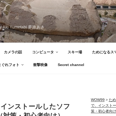
iary Aki Yumetabi 夢旅あき
カメラの話
コンピュータ
スキー場
ためになるス
まぐれフォト
衝撃映像
Secret channel
WOW99
>
ため
帯で、インストールしたソフ
で、インスト
策・初心者向
（対策・初心者向け）