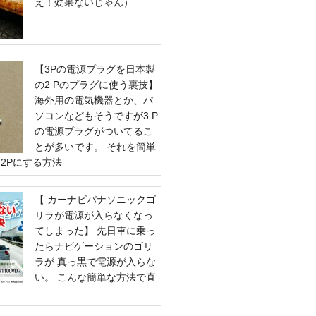
え！効果ないじゃん）
【3Pの電源プラグを日本製
の2 Pのプラグに使う裏技】
海外用の電気機器とか、パ
ソコンなどもそうですが3 P
の電源プラグがついてるこ
とが多いです。 それを簡単
2Pにする方法
【 カーナビパナソニックゴ
リラが電源が入らなくなっ
てしまった】 先日車に乗っ
たらナビゲーションのゴリ
ラが 真っ黒で電源が入らな
い。 こんな簡単な方法で直