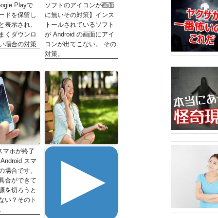
le Playで
ソフトのアイコンが画面
ードを保留し
に無いその対策】インス
と表示され、
トールされているソフト
まくダウンロ
が Android の画面にアイ
い場合の対策
コンが出てこない。 その
対策。
d スマホが終了
ndroid スマ
の場合です。
具合ができて
源を切ろうと
ない？そのト
。