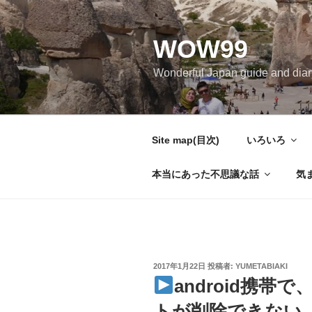
コ
ン
WOW99
テ
ン
Wonderful Japan guide and d
ツ
へ
ス
キ
Site map(目次)
いろいろ
ッ
プ
本当にあった不思議な話
気
投
2017年1月22日
投稿者:
YUMETABIAKI
稿
android携
日:
トが削除できない