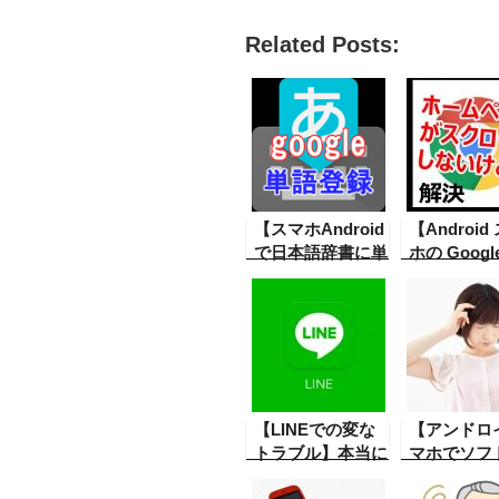
Related Posts:
【スマホAndroid
【Android
で日本語辞書に単
ホの Googl
語を登録する方法
ウザの不具
（Google日本
しい Googl
語）】Google の
ラウザでホ
日本語入力は大変
ージを見る
便利なので使って
スクロール
いる方も多いと思
ないという
いますがそれに単
発生。それ
【LINEでの変な
【アンドロ
語を設定する方
は。(追記
トラブル】本当に
マホでソフ
法。
LINEでこんな事
ンストール