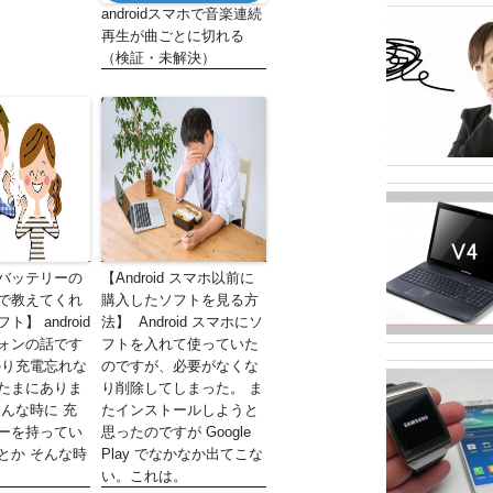
androidスマホで音楽連続
再生が曲ごとに切れる
（検証・未解決）
バッテリーの
【Android スマホ以前に
で教えてくれ
購入したソフトを見る方
】 android
法】 Android スマホにソ
ォンの話です
フトを入れて使っていた
かり充電忘れな
のですが、必要がなくな
たまにありま
り削除してしまった。 ま
そんな時に 充
たインストールしようと
ーを持ってい
思ったのですが Google
とか そんな時
Play でなかなか出てこな
い。これは。