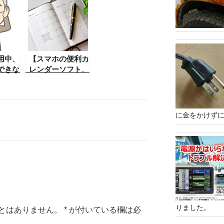
に
ブル対処】パソコ
にそのソフトがな
ay から
ンを操作してる時
い。どうしよう！
ンスト
にコントロールパ
と思う
ネルの出し方が分
中で止
からないその方
いでき
法。初心者向け
用中、
【スマホの便利カ
解決方
できな
レンダーソフト、
スマホ
おすすめだね】ス
音声入
マートフォンを使
変換入
っていると自分の
くなる
スケジュールなど
に金をかけずに
。そん
を入れるにカレン
方法。
ダーソフトがとて
も便利ですね。
りました。
とはありません。
*
が付いている欄は必