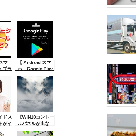
 スマ
【 Android スマ
e ブラ
ホ、Google Play
合】新
に表示されないソ
e のブ
フトをインストー
ームペ
ルする方法】以前
と時々
Google Play にあ
がされ
ったソフトがスマ
症状が
ホを変えたりした
の対策
時、再度新しくイ
イドス
【WIN10コントー
あり）
ンストールしたい
トがイ
ルパネルが出な
と思う時、
できな
い。パソコントラ
Google Play の中