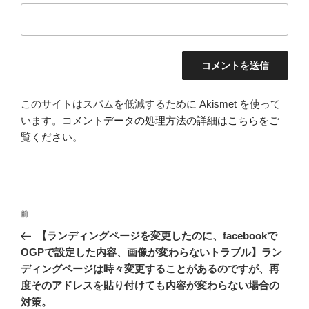
このサイトはスパムを低減するために Akismet を使って
います。
コメントデータの処理方法の詳細はこちらをご
覧ください
。
投
前
前
稿
の
【ランディングページを変更したのに、facebookで
ナ
投
OGPで設定した内容、画像が変わらないトラブル】ラン
ビ
稿
ディングページは時々変更することがあるのですが、再
ゲ
度そのアドレスを貼り付けても内容が変わらない場合の
ー
対策。