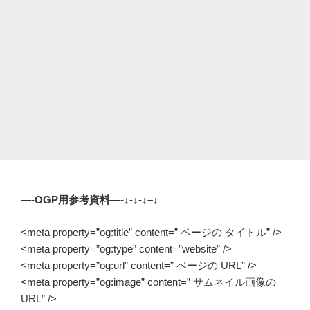
—-OGP用参考資料—-↓-↓-↓–↓
<meta property=”og:title” content=” ページの タイトル” />
<meta property=”og:type” content=”website” />
<meta property=”og:url” content=” ページの URL” />
<meta property=”og:image” content=” サムネイル画像の
URL” />