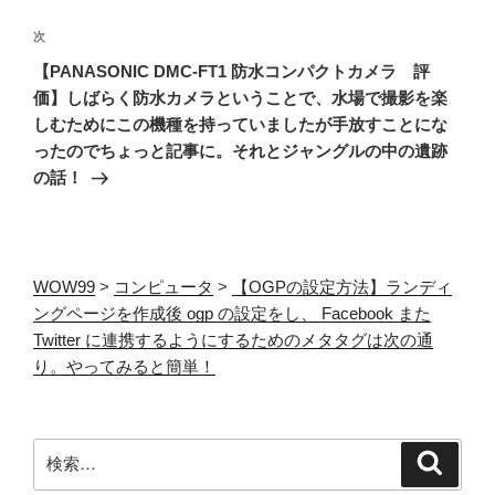
シ
次
次
ョ
の
【PANASONIC DMC-FT1 防水コンパクトカメラ 評
ン
投
価】しばらく防水カメラということで、水場で撮影を楽
稿
しむためにこの機種を持っていましたが手放すことにな
ったのでちょっと記事に。それとジャングルの中の遺跡
の話！
WOW99
>
コンピュータ
>
【OGPの設定方法】ランディ
ングページを作成後 ogp の設定をし、 Facebook また
Twitter に連携するようにするためのメタタグは次の通
り。やってみると簡単！
検
検
索
索: