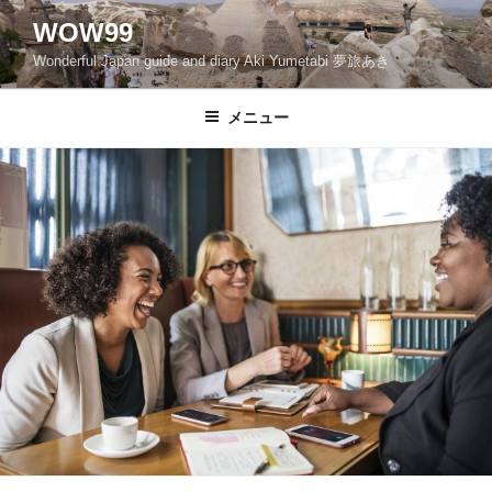
コ
WOW99
ン
Wonderful Japan guide and diary Aki Yumetabi 夢旅あき
テ
ン
ツ
メニュー
へ
ス
キ
ッ
プ