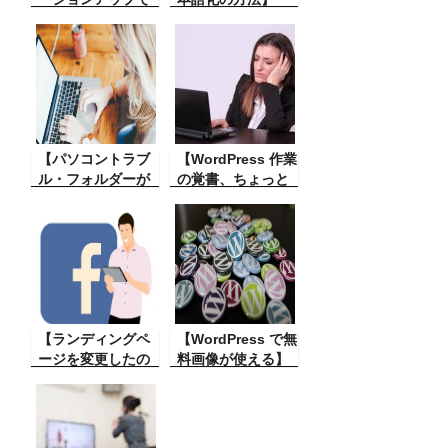
使いにくくなった
した。
WordPress を新規
ブロックエディ
にインストールを
タ】 元々の簡単な
すると英語表記に
単純なエディタを
なっていること
使う方法。
が。慣れないと日
本語に変更するの
には考えてしま
【パソコントラブ
う。その日本語化
【WordPress 作業
ル・フォルダーが
の方法。
の覚書、ちょっと
壊れてしまった】
気にかかること
ハードディスクな
が】 WordPress
いのフォルダーが
で編集作業などを
壊れてしまい中味
している時に、左
を見ることができ
のメニュー、右の
なくなってしまっ
各コントロール画
たその対策。
面が、カーソルの
【ランディングペ
位置によって出た
【WordPress で無
ージを変更したの
り入ったりする。
料画像が使える】
に、facebookで
なんか気になるな
WordPress で記事
OGPで設定した内
ぜ？
を書いている時
容、画像が変わら
に、カットの画
ないトラブル】ラ
像、アイキャッチ