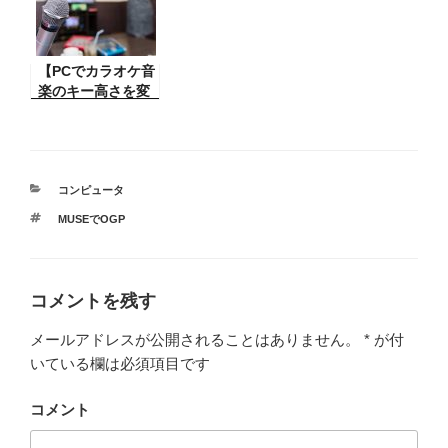
ンディングページ
の画像に無料画
は時々変更するこ
像。便利だよ。
とがあるのです
が、再度そのアド
【PCでカラオケ音
レスを貼り付けて
楽のキー高さを変
も内容が変わらな
更するには】自分
い場合の対策。
の PC の中にある
カラオケの音楽の
キーの高さを変更
するには ？おすす
カ
コンピュータ
テ
めの良い方法は
タ
MUSEでOGP
ゴ
グ
リ
ー
コメントを残す
メールアドレスが公開されることはありません。
*
が付
いている欄は必須項目です
コメント