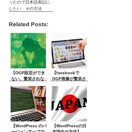
ったので日本語表記に
したい その方法
Related Posts:
【OGP設定ができ
【facebookで
ない。繁栄されな
OGP画像が繁栄さ
いトラブル】最近
れない。解決】
こんなことがあり
OGP のページを作
ましたfacebookに
り Facebook 等に
反映させるOGP設
反映させるべく作
定をして修正した
成するのですが、
のですが全く反映
Facebook のペー
されない。その原
ジに希望の画像が
因と対策。
【WordPress のバ
反映されない。こ
【WordPressの日
ージョンアップで
んなことがありま
本語化の方法】