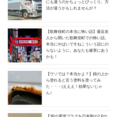
にも違うのかちょっとびっくり。方
法が違うかもしれませんが？
【歌舞伎町の本当に怖い話】最近友
人から聞いた歌舞伎町での怖い話。
本当にやばいですねこういう話にの
らないように。あなたも被害にあう
かも！
【ウソでは？本当かよ？】錆の上か
ら塗れると言う塗料を塗ってみ
た・・・(えええ！効果ないじゃ
ん）
【3Pの電源プラグを日本製の2 Pの