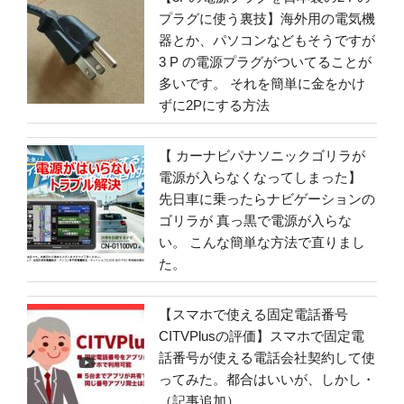
プラグに使う裏技】海外用の電気機
器とか、パソコンなどもそうですが
3 P の電源プラグがついてることが
多いです。 それを簡単に金をかけ
ずに2Pにする方法
【 カーナビパナソニックゴリラが
電源が入らなくなってしまった】
先日車に乗ったらナビゲーションの
ゴリラが 真っ黒で電源が入らな
い。 こんな簡単な方法で直りまし
た。
【スマホで使える固定電話番号
CITVPlusの評価】スマホで固定電
話番号が使える電話会社契約して使
ってみた。都合はいいが、しかし・
（記事追加）