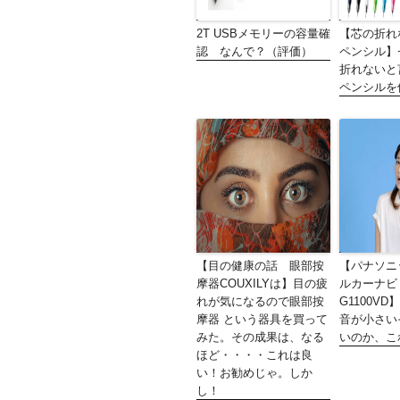
2T USBメモリーの容量確
【芯の折れ
認 なんで？（評価）
ペンシル】
折れないと
ペンシルを
【目の健康の話 眼部按
【パナソニ
摩器COUXILYは】目の疲
ルカーナビ 
れが気になるので眼部按
G1100V
摩器 という器具を買って
音が小さい
みた。その成果は、なる
いのか、こ
ほど・・・・これは良
い！お勧めじゃ。しか
し！