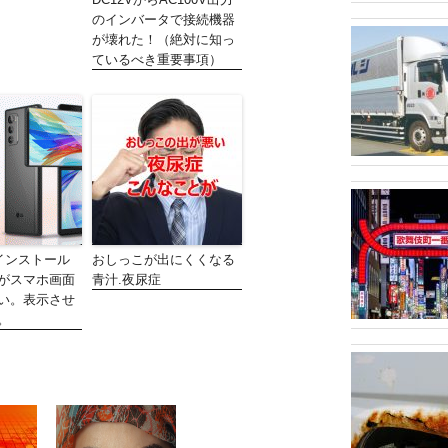
のインバータで接続機器
が壊れた！（絶対に知っ
ているべき重要事項）
G インストール
おしっこが出にくくなる
がスマホ画面
青汁.夜尿症
い。表示させ
。