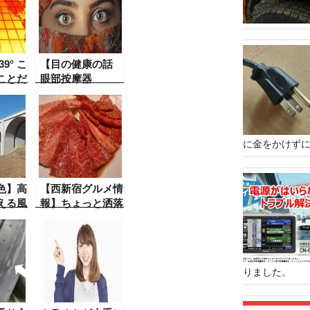
9° こ
【目の健康の話
ことだ
眼部按摩器
夫
COUXILYは】目
常気象
の疲れが気になる
この時
ので眼部按摩器
なこと
という器具を買っ
に金をかけずに
るかも
てみた。その成果
長い間
は、なるほ
史から
ど・・・・これは
色】高
【西新宿グルメ情
良い！お勧めじ
える風
報】ちょっと洒落
ゃ。しかし！
た、ちょっぴり高
級焼肉店で・・・
美味かった。 で
も混んでるよ、お
りました。
勧め。 叙々苑