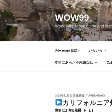
コ
ン
WOW99
テ
ン
Wonderful Japan guide and d
ツ
へ
ス
キ
Site map(目次)
いろいろ
ッ
プ
本当にあった不思議な話
気
投
2016年11月12日
投稿者:
YUMETABIAKI
稿
カリフォルニア
日:
朝日新聞より