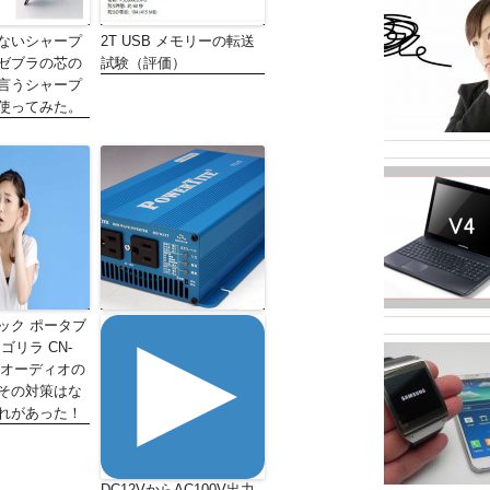
ないシャープ
2T USB メモリーの転送
ゼブラの芯の
試験（評価）
言うシャープ
使ってみた。
ック ポータブ
ゴリラ CN-
D】オーディオの
その対策はな
れがあった！
DC12VからAC100V出力