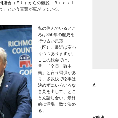
州連合
（ＥＵ）からの離脱「Ｂｒｅｘｉ
ｔ」という言葉が広がっている。
私の住んでいるとこ
ろは350年の歴史を
持つ古い集落
（区）。最近は変わ
りつつありますが、
ここの総会では、
昔、「全員一致主
義」と言う習慣があ
り、多数決で物事は
★
決めずにいろいろな
意見を出して、とこ
とん話し合い、最終
的に満場一致で決め
る。
人気記事