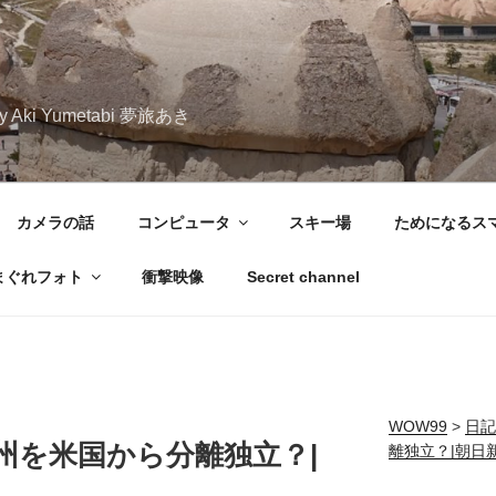
iary Aki Yumetabi 夢旅あき
カメラの話
コンピュータ
スキー場
ためになるス
まぐれフォト
衝撃映像
Secret channel
WOW99
>
日記
州を米国から分離独立？|
離独立？|朝日