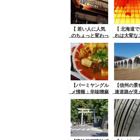
【 若い人に人気
【 北海道で3
のちょっと変わっ
れは大変な
たおすすめのレス
地球は大丈
トラン 大麦小
か？】 異
麦】、 この店に
と言われる
は他ではないよう
代。 こん
なものが置いてあ
が起こり得
り、 他の店に置
しれない。
いてないものを置
の地球の歴
【バーミヤングル
【信州の景
いてあるお店
メ情報：辛味噌麻
速道路が見
婆タンメンという
景
のを食べてみた】
中華料理店バーミ
ヤンで辛味噌麻婆
タンメンに挑戦し
てみた。唐さは中
辛で！結構辛かっ