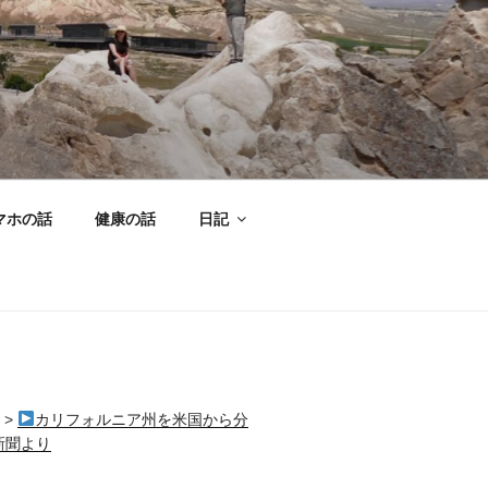
マホの話
健康の話
日記
>
カリフォルニア州を米国から分
新聞より