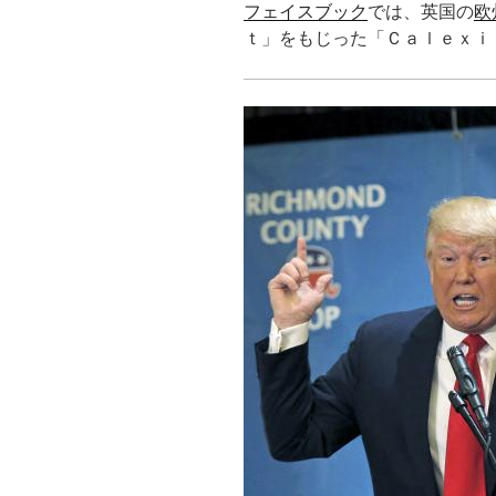
フェイスブック
では、英国の
欧
ｔ」をもじった「Ｃａｌｅｘｉ