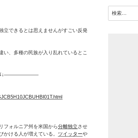
検
索:
独立できるとは思えませんがすごい反発
違い、多種の民族が入り乱れているとこ
事↓———————
s/ASJCB5H10JCBUHBI01T.html
リフォルニア州を米国から
分離独立
させ
びかける人が増えている。
ツイッター
や