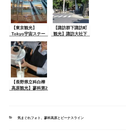
活する人達
【東京観光】
【諏訪群下諏訪町
Tokyo宇宙ステー
観光】諏訪大社下
ション
社春宮境内ぐるり
散策ビデオ
【長野県立科白樺
高原観光】蓼科第2
牧場の美味しいソ
フトクリームと牛
乳。絶対立ち寄る
といいよ！
カ
気まぐれフォト
、
蓼科高原とビーナスライン
テ
ゴ
リ