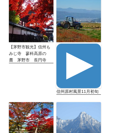
【茅野市観光】信州も
みじ寺 蓼科高原の
麓 茅野市 長円寺
信州原村風景11月初旬