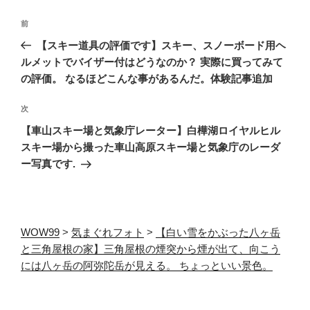
投
前
前
稿
の
【スキー道具の評価です】スキー、スノーボード用ヘ
ナ
投
ルメットでバイザー付はどうなのか？ 実際に買ってみて
ビ
稿
の評価。 なるほどこんな事があるんだ。体験記事追加
ゲ
次
次
ー
の
【車山スキー場と気象庁レーター】白樺湖ロイヤルヒル
シ
投
スキー場から撮った車山高原スキー場と気象庁のレーダ
ョ
稿
ー写真です.
ン
WOW99
>
気まぐれフォト
>
【白い雪をかぶった八ヶ岳
と三角屋根の家】三角屋根の煙突から煙が出て、向こう
には八ヶ岳の阿弥陀岳が見える。 ちょっといい景色。