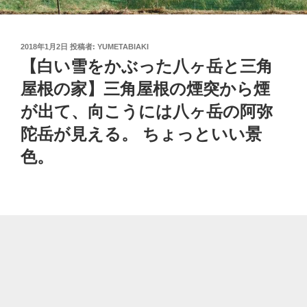
投
2018年1月2日
投稿者:
YUMETABIAKI
稿
【白い雪をかぶった八ヶ岳と三角
日:
屋根の家】三角屋根の煙突から煙
が出て、向こうには八ヶ岳の阿弥
陀岳が見える。 ちょっといい景
色。