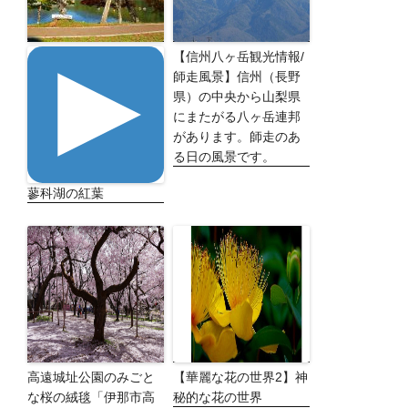
【信州八ヶ岳観光情報/
師走風景】信州（長野
県）の中央から山梨県
にまたがる八ヶ岳連邦
があります。師走のあ
る日の風景です。
蓼科湖の紅葉
高遠城址公園のみごと
【華麗な花の世界2】神
な桜の絨毯「伊那市高
秘的な花の世界