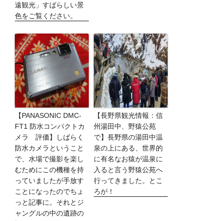
遠観光」すばらしい景
色をご覧ください。
【PANASONIC DMC-
【長野県観光情報：信
FT1 防水コンパクトカ
州湯田中、野猿公苑
メラ 評価】しばらく
で】長野県の湯田中温
防水カメラということ
泉の上にある、世界的
で、水場で撮影を楽し
に有名なお猿が温泉に
むためにこの機種を持
入ると言う野猿公苑へ
っていましたが手放す
行ってきました。とこ
ことになったのでちょ
ろが！
っと記事に。それとジ
ャングルの中の遺跡の