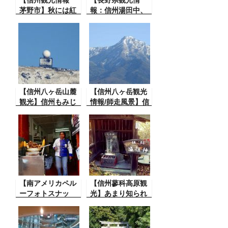
【信州観光情報
【長野県観光情
茅野市】秋には紅
報：信州湯田中、
葉が有名な夏の長
野猿公苑で】長野
円寺風景
県の湯田中温泉の
上にある、世界的
に有名なお猿が温
泉に入ると言う野
猿公苑へ行ってき
ました。ところ
【信州八ヶ岳山麓
が！
【信州八ヶ岳観光
観光】信州もみじ
情報/師走風景】信
寺長円寺の初雪景
州（長野県）の中
色と八ヶ岳風景な
央から山梨県にま
ど、気象庁車山山
たがる八ヶ岳連邦
頂レーダーも写っ
があります。師走
てるよ
のある日の風景で
す。
【南アメリカペル
【信州蓼科高原観
ーフォトスナッ
光】あまり知られ
プ】インカ帝国の
ていない縁結びの
首都クスコの街ス
道祖神
ナップ 風景と生