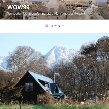
コ
WOW99
ン
Wonderful Japan guide and diary Aki Yumetabi 夢旅あき
テ
ン
ツ
メニュー
へ
ス
キ
ッ
プ