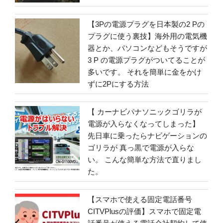
【3Pの電源プラグを日本製の2 Pの
プラグに使う裏技】海外用の電気機
器とか、パソコンなどもそうですが
3 P の電源プラグがついてることが
多いです。 それを簡単に金をかけ
ずに2Pにする方法
【 カーナビパナソニックゴリラが
電源が入らなくなってしまった】
先日車に乗ったらナビゲーションの
ゴリラが 真っ黒で電源が入らな
い。 こんな簡単な方法で直りまし
た。
【スマホで使える固定電話番号
CITVPlusの評価】スマホで固定電