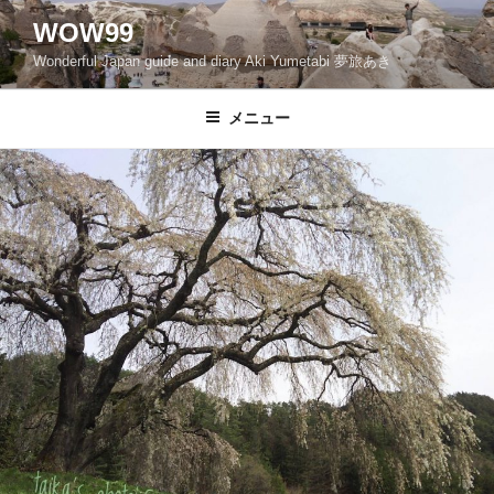
コ
WOW99
ン
Wonderful Japan guide and diary Aki Yumetabi 夢旅あき
テ
ン
ツ
メニュー
へ
ス
キ
ッ
プ