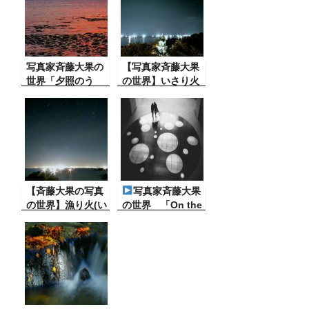
写真家斉藤大果の
【写真家斉藤大果
世界「夕照のう
の世界】いさり火
み」
に祈る
【斉藤大果の写真
写真家斉藤大果
の世界】漁り火(い
の世界 「On the
さりび)の夜
stage～光の中
へ」