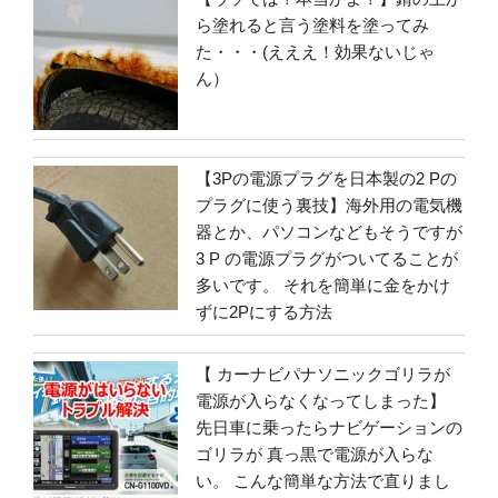
ら塗れると言う塗料を塗ってみ
た・・・(えええ！効果ないじゃ
ん）
【3Pの電源プラグを日本製の2 Pの
プラグに使う裏技】海外用の電気機
器とか、パソコンなどもそうですが
3 P の電源プラグがついてることが
多いです。 それを簡単に金をかけ
ずに2Pにする方法
【 カーナビパナソニックゴリラが
電源が入らなくなってしまった】
先日車に乗ったらナビゲーションの
ゴリラが 真っ黒で電源が入らな
い。 こんな簡単な方法で直りまし