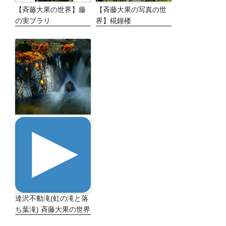
【斉藤大果の世界】藤
【斉藤大果の写真の世
の実ブラリ
界】椛鐘楼
達沢不動滝(虹の滝と落
ち葉滝) 斉藤大果の世界