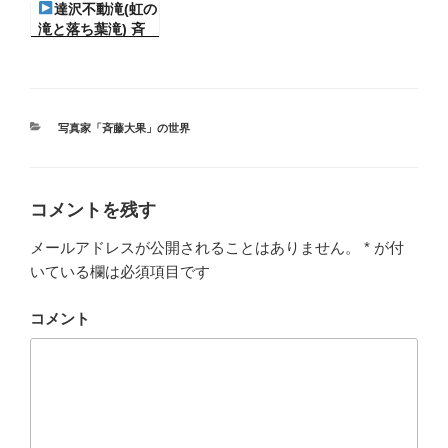
達沢不動滝(虹の
滝と落ち葉滝) 斉
藤大果の世界
カ
写真家「斉藤大果」の世界
テ
ゴ
リ
ー
コメントを残す
メールアドレスが公開されることはありません。
*
が付
いている欄は必須項目です
コメント