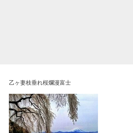
乙ヶ妻枝垂れ桜爛漫富士