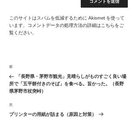
このサイトはスパムを低減するために Akismet を使って
います。
コメントデータの処理方法の詳細はこちらをご
覧ください
。
投
前
前
稿
の
「長野県・茅野市観光」見晴らしがものすごく良い場
ナ
投
所で「五平餅付きのそば」を食べる。旨かった。（長野
ビ
稿
県茅野市杖突峠）
ゲ
次
次
ー
の
プリンターの用紙が詰まる（原因と対策）
シ
投
ョ
稿
ン