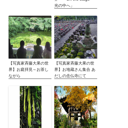
光の中へ」
【写真家斉藤大果の世
【写真家斉藤大果の世
界】お庭拝見～お茶し
界】お地蔵さん集合 あ
ながら
だしの念仏寺にて