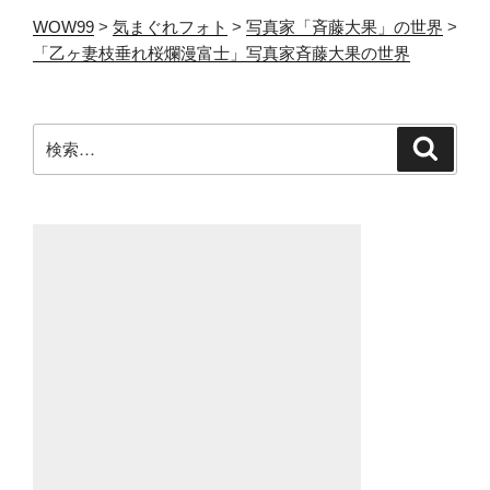
WOW99
>
気まぐれフォト
>
写真家「斉藤大果」の世界
>
「乙ヶ妻枝垂れ桜爛漫富士」写真家斉藤大果の世界
検
検
索
索: