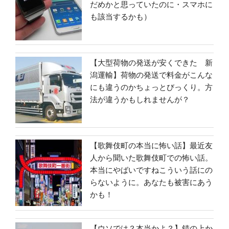
だめかと思っていたのに・スマホに
も該当するかも）
【大型荷物の発送が安くできた 新
潟運輸】荷物の発送で料金がこんな
にも違うのかちょっとびっくり。方
法が違うかもしれませんが？
【歌舞伎町の本当に怖い話】最近友
人から聞いた歌舞伎町での怖い話。
本当にやばいですねこういう話にの
らないように。あなたも被害にあう
かも！
【ウソでは？本当かよ？】錆の上か