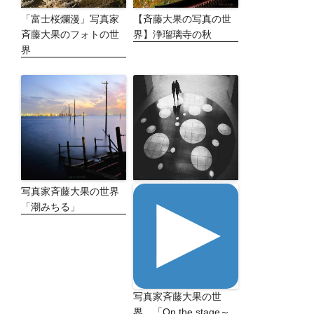
「富士桜爛漫」写真家
【斉藤大果の写真の世
斉藤大果のフォトの世
界】浄瑠璃寺の秋
界
写真家斉藤大果の世界
「潮みちる」
写真家斉藤大果の世
界 「On the stage～