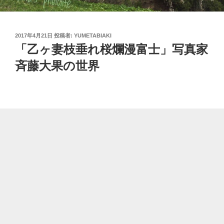
投
2017年4月21日
投稿者:
YUMETABIAKI
稿
「乙ヶ妻枝垂れ桜爛漫富士」写真家
日:
斉藤大果の世界