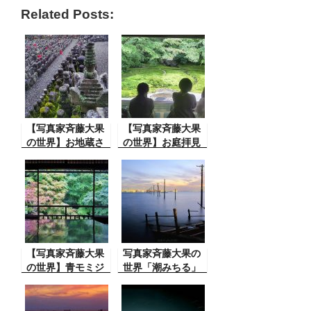
Related Posts:
【写真家斉藤大果
【写真家斉藤大果
の世界】お地蔵さ
の世界】お庭拝見
ん集合 あだしの念
～お茶しながら
仏寺にて
【写真家斉藤大果
写真家斉藤大果の
の世界】青モミジ
世界「潮みちる」
映して静か 瑠璃光
院