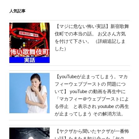
人気記事
【マジに危ない怖い実話】新宿歌舞
伎町での本当の話。 お父さん方気
を付けて下さい。 （詳細追記しま
した）
【youTubeが止まってしまう。マカ
フィーウェブブーストの 問題につ
いて】 youTube の動画を再生中に
「マカフィー＠ウェブブーストによ
る停止 と表示され youtube の再生
が止まってしまう その解消方法。
【ヤクザから聞いたヤクザが一番怖
い話】たまたま知り合った「ヤク