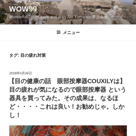
コ
WOW99
ン
Wonderful Japan guide and diary Aki Yumetabi 夢旅あき
テ
ン
ツ
メニュー
へ
ス
キ
タグ: 目の疲れ対策
ッ
プ
投
2018年4月26日
稿
【目の健康の話 眼部按摩器COUXILYは】
日:
目の疲れが気になるので眼部按摩器 という
器具を買ってみた。その成果は、なるほ
ど・・・・これは良い！お勧めじゃ。しか
し！