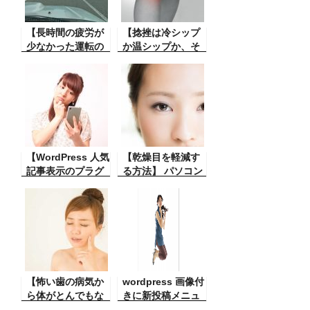
【長時間の疲労が
【捻挫は冷シップ
少なかった運転の
か温シップか、そ
経験】車を長時間
してその切替時期
運転するというこ
は？？】捻挫とは
とは疲れるもので
誰でもちょっとし
すが、観光バスの
たことで体験する
運転士さんからこ
ことです。今回私
んなことを聞きま
もここでその体
した。なるほど。
験。シップについ
【WordPress 人気
て。
【乾燥目を軽減す
記事表示のプラグ
る方法】 パソコン
インが止まってし
の作業をしている
まった】ブログに
だけでも乾燥目に
は人気記事の表示
なるのですが、冬
というのが大切で
は特に湿度が下が
すがその表示が出
るので余計にな
なくなってしまっ
る。その対策。
た。そして解決。
【怖い歯の病気か
wordpress 画像付
ら体がとんでもな
きに新投稿メニュ
い事に】歯茎が悪
ープラグイン