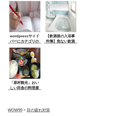
かった・・歯医者
Recent Posts
に行っても治して
Widget Extended
もらえずそれが原
因で
wordpressサイド
【飲酒後の入浴事
バーにカテゴリの
件簿】危ない飲酒
新しい投稿メニュ
のあとの入浴（大
ーを作る方法（ウ
失敗の体験談）あ
ィジット利用）
わや天国か？
「原村観光」おい
しい田舎の料理屋
さん、遊膳長田
WOW99
>
目の疲れ対策