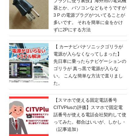
プラグに使う裏技】海外用の電気機
器とか、パソコンなどもそうですが
3 P の電源プラグがついてることが
多いです。 それを簡単に金をかけ
ずに2Pにする方法
【 カーナビパナソニックゴリラが
電源が入らなくなってしまった】
先日車に乗ったらナビゲーションの
ゴリラが 真っ黒で電源が入らな
い。 こんな簡単な方法で直りまし
た。
【スマホで使える固定電話番号
CITVPlusの評価】スマホで固定電
話番号が使える電話会社契約して使
ってみた。都合はいいが、しかし・
（記事追加）