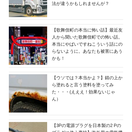
法が違うかもしれませんが？
【歌舞伎町の本当に怖い話】最近友
人から聞いた歌舞伎町での怖い話。
本当にやばいですねこういう話にの
らないように。あなたも被害にあう
かも！
【ウソでは？本当かよ？】錆の上か
ら塗れると言う塗料を塗ってみ
た・・・(えええ！効果ないじゃ
ん）
【3Pの電源プラグを日本製の2 Pの