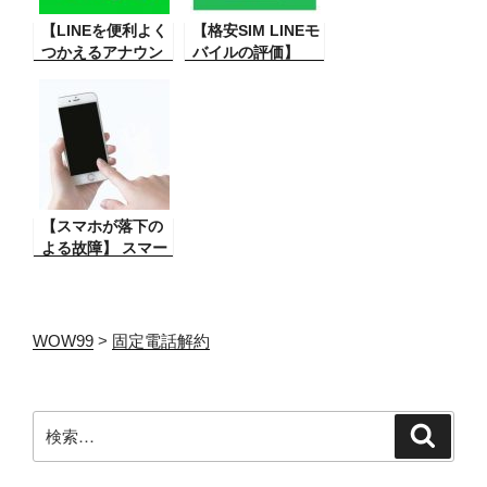
ンから削除できな
【LINEを便利よく
いと言うその方法
【格安SIM LINEモ
つかえるアナウン
と対策。
バイルの評価】
ス機能】友人と連
LINEモバイルの通
絡に重要な文章が
話かけ放題のSIM
ある時、その文章
を使った評価。 検
が多くのやりとり
討している方は参
をすると、上に埋
考に！
もれて探すに苦
労。そんな時に便
利なものが、こ
【スマホが落下の
れ！
よる故障】 スマー
トフォンが手から
滑り落ち壊れてし
まい電源が入らな
くなってしまっ
WOW99
>
固定電話解約
た。もしかして爆
発？その修理と対
策
検
検
索
索: