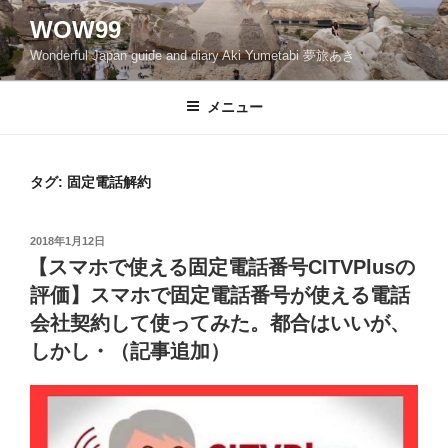
コ
WOW99
ン
Wonderful Japan guide and diary Aki Yumetabi 夢旅あき
テ
ン
ツ
メニュー
へ
ス
キ
タグ: 固定電話解約
ッ
プ
投
2018年1月12日
稿
【スマホで使える固定電話番号CITVPlusの
日:
評価】スマホで固定電話番号が使える電話
会社契約して使ってみた。都合はいいが、
しかし・（記事追加）