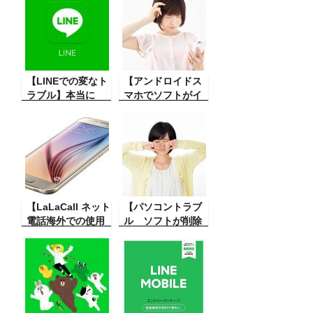
大変便利ですから
インストールする
画像を送ったりビ
方法はいくつかあ
デオ送ったりして
るみたいですが、
お互いに楽しむこ
今回はこのスマー
とができる本当に
トフォンでやって
便利なツールで
【LINEでの変なト
みました。簡単で
【アンドロイドス
す。今日友人から
ラブル】本当に
すね。
マホでソフトがイ
送った動画と写真
LINEでこんな事
ンストールできな
が見えない どうし
が。これは誤解を
い】スマホに
たらいいかという
免れぬことになる
Google Play から
質問。
かも。こう言うこ
ソフトをインスト
ともあるんだ。珍
ールしようと思う
現象
のですが途中で止
まってしまいでき
【LaLaCall ネット
ない。その解決方
【パソコントラブ
電話海外での使用
法。
ル ソフトが削除
評価】最近はネッ
できないの対処】
ト電話が本当に便
パソコンで色々な
利よく利用できる
ソフトを使ってる
か。今回は海外で
時、まれにそのソ
使ってみた時の評
フトを削除しよう
価です。
と思った時パソコ