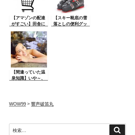
【アマゾンの配達
【スキー靴底の雪
がすごい】田舎に
落としの便利グッ
住んでいる我々に
ズ】スキーをして
とっては、現在頻
いると時にスキー
繁に行われている
ブーツの底に硬い
ネット通販という
雪がついてしまい
のは本当にありが
スキー板が履けな
たい。 Amazon！
くなる。そんな時
これがとても便利
【間違っていた温
です。
泉知識】いや～、
草津とか、あの硫
黄の効いた温泉っ
て最高だよね！そ
の温泉ははたし
WOW99
>
響声破笛丸
て？？
検
検
索
索: