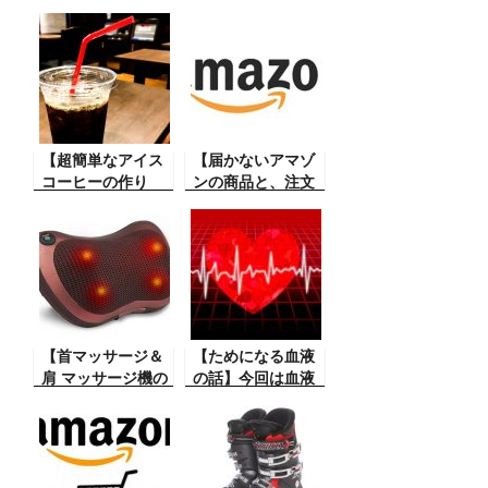
りました】 ダイエ
がいい】スキース
ットと腹筋をつけ
ノーボードにはや
るのにいいという
っぱりゴーグルは
ことで巷に出回っ
必要だ。3月などの
ている腹筋ベルト
温かい時はサング
を使ったら大変な
ラスでもいいかも
ことに。実際にあ
しれません。しか
った危険な話。
【超簡単なアイス
し、どんでもない
【届かないアマゾ
コーヒーの作り
物が！
ンの商品と、注文
方】長時間のデス
してないのに届く
クワークをしてい
アマゾンの代引
ると時々コーヒー
き】Amazon での
を飲みたくなる。
商品の購入のトラ
コーヒーを入れる
ブルの話。参考に
のが面倒、もっと
なる世間話です。
簡単にアイスコー
ヒーができない
【首マッサージ＆
【ためになる血液
か。できました。
肩 マッサージ機の
の話】今回は血液
評価】小型で安価
型と輸血の話で
なマッサージ器を
す。こんなことが
使ってみた。その
あるんだと大変参
評価です。
考になります。そ
うなんだ！