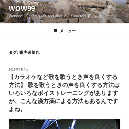
コ
WOW99
ン
Wonderful Japan guide and diary Aki Yumetabi 夢旅あき
テ
ン
ツ
メニュー
へ
ス
キ
タグ: 響声破笛丸
ッ
プ
投
2018年8月4日
稿
【カラオケなど歌を歌うとき声を良くする
日:
方法】 歌を歌うときの声を良くする方法は
いろいろなボイストレーニングがあります
が、こんな漢方薬による方法もあるんです
よね。