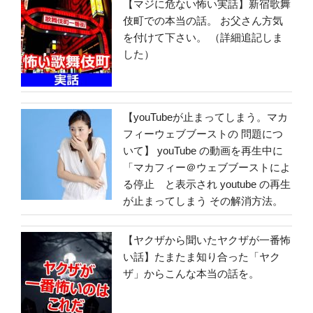
【マジに危ない怖い実話】新宿歌舞
伎町での本当の話。 お父さん方気
を付けて下さい。 （詳細追記しま
した）
【youTubeが止まってしまう。マカ
フィーウェブブーストの 問題につ
いて】 youTube の動画を再生中に
「マカフィー＠ウェブブーストによ
る停止 と表示され youtube の再生
が止まってしまう その解消方法。
【ヤクザから聞いたヤクザが一番怖
い話】たまたま知り合った「ヤク
ザ」からこんな本当の話を。