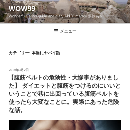
コ
WOW99
ン
Wonderful Japan guide and diary Aki Yumetabi 夢旅あき
テ
ン
ツ
メニュー
へ
ス
キ
カテゴリー: 本当にヤバイ話
ッ
プ
投
2019年3月2日
稿
【腹筋ベルトの危険性・大惨事がありまし
日:
た】 ダイエットと腹筋をつけるのにいいと
いうことで巷に出回っている腹筋ベルトを
使ったら大変なことに。実際にあった危険
な話。