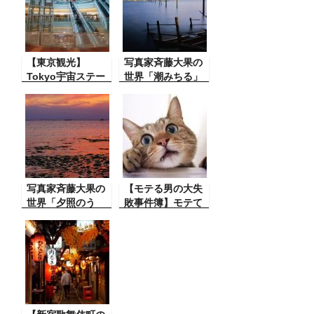
〇が・・おおお！
んでもない事
に・・未成年者閲
覧禁止
【東京観光】
写真家斉藤大果の
Tokyo宇宙ステー
世界「潮みちる」
ション
写真家斉藤大果の
【モテる男の大失
世界「夕照のう
敗事件簿】モテて
み」
る男も女で失敗す
るので気を付け
て！！ アホのモテ
男！