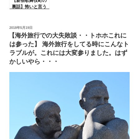
【新宿歌舞伎町の
裏話】怖いと言う
かだまされる裏
話・・と
投
2018年5月19日
稿
【海外旅行での大失敗談・・トホホこれに
日:
は参った】 海外旅行をしてる時にこんなト
ラブルが。これには大変参りました。はず
かしいやら・・・