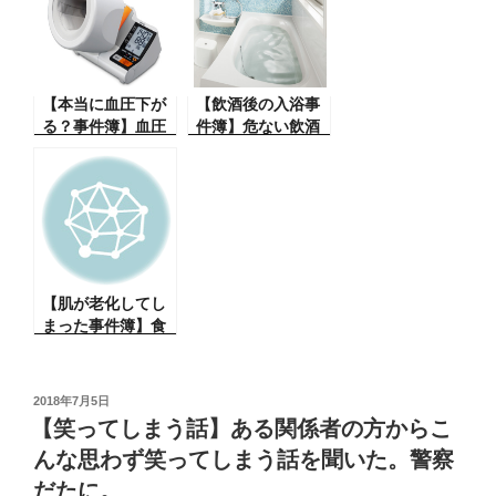
【本当に血圧下が
【飲酒後の入浴事
る？事件簿】血圧
件簿】危ない飲酒
を下げるために運
のあとの入浴（大
動とダイエット
失敗の体験談）あ
（実体験）この効
わや天国か？
果は？？
【肌が老化してし
まった事件簿】食
事で肌が老化そし
てしまった体験
談、やばい！
投
2018年7月5日
稿
【笑ってしまう話】ある関係者の方からこ
日:
んな思わず笑ってしまう話を聞いた。警察
だたに。