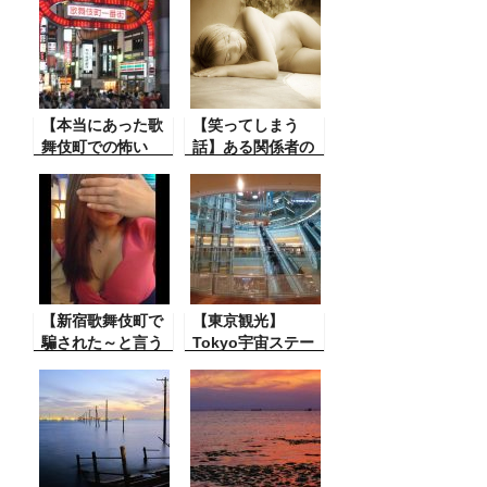
【本当にあった歌
【笑ってしまう
舞伎町での怖い
話】ある関係者の
話・そこのお父さ
方からこんな思わ
ん気を付けて！】
ず笑ってしまう話
こんなことがある
を聞いた。警察だ
んですよ。これも
たに。
本当に怖いです。
調子に乗って被害
に遭わないよう
に。
【新宿歌舞伎町で
【東京観光】
騙された～と言う
Tokyo宇宙ステー
体験談・男性向
ション
け】歌舞伎町で誘
われて、その後と
んでもない事
に・・未成年者閲
覧禁止