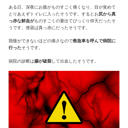
ある日、深夜にお腹がものすごく痛くなり、目が覚めて
とりあえずトイレに入ったそうです。するとお
尻から真
っ赤な鮮血が
ものすごくの量出てびっくり仰天だったそ
うです。便器ば真っ赤にだったそうです。
我慢ができないほどの痛さなので
救急車を呼んで病院に
行った
そうです。
病院の診断は
腸が破裂
して出血したそうです。