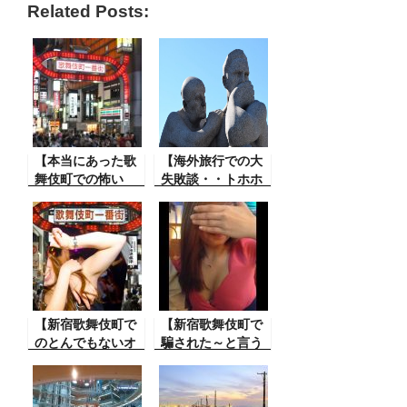
Related Posts:
【本当にあった歌
【海外旅行での大
舞伎町での怖い
失敗談・・トホホ
話・そこのお父さ
これには参った】
ん気を付けて！】
海外旅行をしてる
こんなことがある
時にこんなトラブ
んですよ。これも
ルが。これには大
本当に怖いです。
変参りました。は
調子に乗って被害
ずかしいや
に遭わないよう
ら・・・
に。
【新宿歌舞伎町で
【新宿歌舞伎町で
のとんでもないオ
騙された～と言う
カマクラブの体験
体験談・男性向
談】オカマがヌー
け】歌舞伎町で誘
ドダンスを！〇〇
われて、その後と