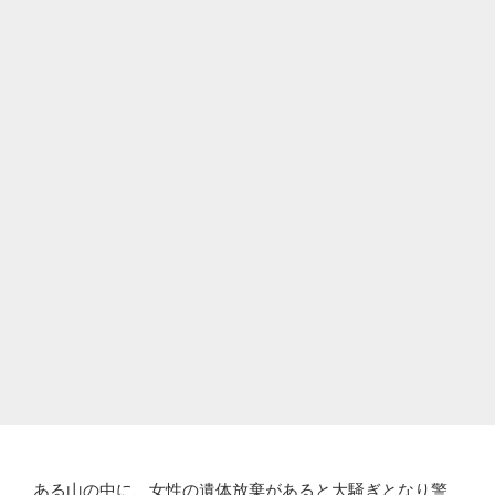
ある山の中に、女性の遺体放棄があると大騒ぎとなり警