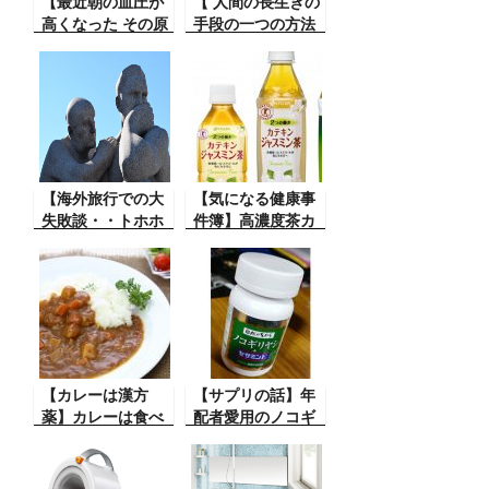
【最近朝の血圧が
【 人間の長生きの
高くなった その原
手段の一つの方法
因は？ 】 朝の血圧
でこんな方法
を測定する時に、
が・・・】 人間は
朝起きてから30分
誰しも早く死にた
以内に また食事前
いなんて人は数は
に測定せよと ドク
少ないと思う。 普
ターは言うが 本当
通の元気な人は長
だろうか？
生きをしたいとい
【海外旅行での大
うのが夢である。
【気になる健康事
失敗談・・トホホ
私もそうですが、
件簿】高濃度茶カ
これには参った】
そんな時にこんな
テキンですが、摂
海外旅行をしてる
話が
取しすぎるとだめ
時にこんなトラブ
らしい。カナダで
ルが。これには大
は販売中止
変参りました。は
ずかしいや
ら・・・
【カレーは漢方
【サプリの話】年
薬】カレーは食べ
配者愛用のノコギ
る「漢方薬」と言
リヤシの飲み方
われてますが・・