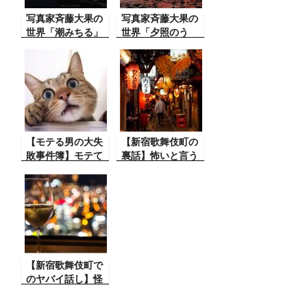
写真家斉藤大果の
写真家斉藤大果の
世界「潮みちる」
世界「夕照のう
み」
【モテる男の大失
【新宿歌舞伎町の
敗事件簿】モテて
裏話】怖いと言う
る男も女で失敗す
かだまされる裏
るので気を付け
話・・と
て！！ アホのモテ
男！
【新宿歌舞伎町で
のヤバイ話し】怪
しい事はできない
ものですね