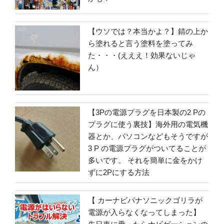
【ウソでは？本当かよ？】錆の上か
ら塗れると言う塗料を塗ってみ
た・・・(えええ！効果ないじゃ
ん）
【3Pの電源プラグを日本製の2 Pの
プラグに使う裏技】海外用の電気機
器とか、パソコンなどもそうですが
3 P の電源プラグがついてることが
多いです。 それを簡単に金をかけ
ずに2Pにする方法
【 カーナビパナソニックゴリラが
電源が入らなくなってしまった】