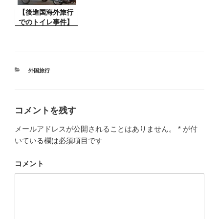
通り」を歩いた
【後進国海外旅行
ら、銃を持った警
でのトイレ事件】
察から呼び止めら
一般的に先進国は
れ、ヤバい！！
日本と同じ問題が
ないのですが後進
国を旅行してると
トイレで問題が！
カ
外国旅行
テ
ゴ
リ
ー
コメントを残す
メールアドレスが公開されることはありません。
*
が付
いている欄は必須項目です
コメント