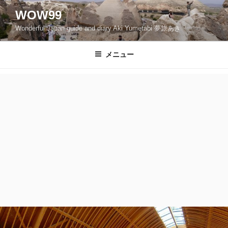
コ
WOW99
ン
Wonderful Japan guide and diary Aki Yumetabi 夢旅あき
テ
ン
ツ
メニュー
へ
ス
キ
ッ
プ