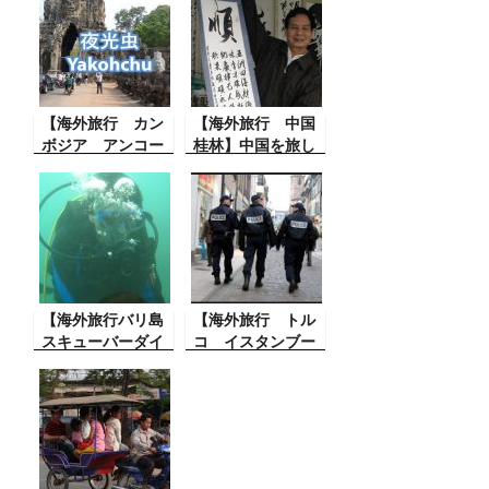
ートフォンを置き
た。それは成田の
忘れてしまった。
第3ターミナルから
途中で気が付いて
でるのだ。
U ターンをして行
ったのです
が・・・
【海外旅行 カン
【海外旅行 中国
ボジア アンコー
桂林】中国を旅し
ルトム】東南アジ
ている時に、名前
アの世界遺産を回
から漢詩を作って
る旅は楽しい・・
くれる方にあっ
今回はカンボジア
た。1時間ほどでな
のアンコールトム
んと素晴らしい漢
（1）
詩が・
【海外旅行バリ島
【海外旅行 トル
スキューバーダイ
コ イスタンブー
ビング】スキュー
ル イスティック
バダイビングとは
ラル通り】トルコ
こんなに楽しいと
のイスタンブー
は思わなかった。
ル、最大の目抜き
癖になるね。
通り「Istiklal（イ
スティックラル）