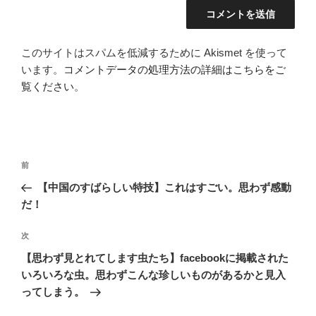
このサイトはスパムを低減するために Akismet を使って
います。
コメントデータの処理方法の詳細はこちらをご
覧ください
。
投
前
前
稿
の
【中国のすばらしい特技】これはすごい。思わず感動
ナ
投
だ！
ビ
稿
ゲ
次
次
の
ー
【思わず見とれてします虫たち】facebookに掲載された
投
いろいろな虫。思わずこんな珍しいものがあるかと見入
シ
稿
ってしまう。
ョ