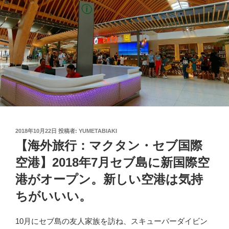
投
2018年10月22日
投稿者:
YUMETABIAKI
稿
【海外旅行：マクタン・セブ国際
日:
空港】2018年7月セブ島に新国際空
港がオープン。新しい空港は気持
ちがいいい。
10月にセブ島の友人家族を訪ね、スキューバーダイビン