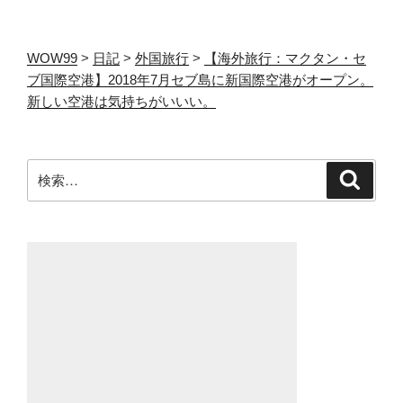
ン
WOW99
>
日記
>
外国旅行
>
【海外旅行：マクタン・セ
ブ国際空港】2018年7月セブ島に新国際空港がオープン。
新しい空港は気持ちがいいい。
検
検
索
索: