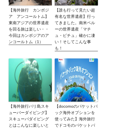
【海外旅行 カンボジ
【誰も行って見たい超
ア アンコールトム】
有名な世界遺産】行っ
東南アジアの世界遺産
てきました。南米ペル
を回る旅は楽しい・・
ーの世界遺産「マチ
今回はカンボジアのア
ュ・ピチュ」確かに凄
ンコールトム（1）
い！そしてこんな事
も！
【海外旅行バリ島スキ
【docomoのパケットパ
ューバーダイビング】
ック海外オプションを
スキューバダイビング
使ってみた】海外旅行
とはこんなに楽しいと
でドコモのパケットパ