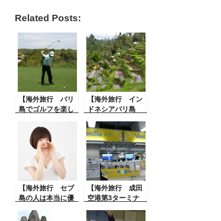
Related Posts:
【海外旅行 バリ
【海外旅行 イン
島でゴルフを楽し
ドネシアバリ島
む。】バリ島でゴ
テガララン・ライ
ルフを楽しみまし
ステラス】バリ島
た。少し風がある
の見どころと言っ
日でしたけど海岸
たらテガララン・
端の大変景色の良
ライステラスです
いゴルフ場でし
ね。この風景には
た。
圧倒されます。
【海外旅行 セブ
【海外旅行 成田
島の人は本当に優
空港第3ターミナ
しい】 セブ島のあ
ル】初めて格安航
るお店の前でスマ
空を利用してみ